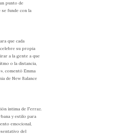
 un punto de
 se funde con la
ara que cada
 celebre su propia
rar a la gente a que
itmo o la distancia,
ace», comentó Emma
nia de New Balance
ión íntima de Ferraz.
rbana y estilo para
mento emocional,
sentativo del