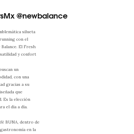
ysMx @newbalance
mblemática silueta
 running con el
 Balance. El Fresh
atilidad y confort
 buscan un
odidad, con una
ad gracias a su
diseñada que
. Es la elección
 el día a día.
afé BUNA, dentro de
 gastronomía en la