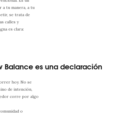
encional. Es un
r a tu manera, a tu
tir, se trata de
s calles y
gna es clara:
 Balance es una declaración
correr hoy. No se
sino de intención,
rredor corre por algo
 comunidad o