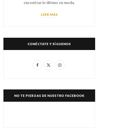
encontrar lo último en moda.
LEER MÁS
CONÉCTATE Y SÍGUENOS
F
X
I
a
(
n
c
T
s
e
w
t
NO TE PIERDAS DE NUESTRO FACEBOOK
b
i
a
o
t
g
o
t
r