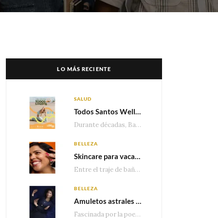
LO MÁS RECIENTE
SALUD
Todos Santos Wellness Fest: el evento de bienestar que está transformando a Baja California Sur en un nuevo referente para el turismo wellness
Durante décadas, Baja California Sur ha sido reconocido por sus playas, hoteles de lujo y…
BELLEZA
Skincare para vacaciones: Los do’s and dont’s para cuidar tu piel
Entre el traje de baño, las sandalias, los lentes de sol y los looks que…
BELLEZA
Amuletos astrales y la icónica colección Zodiaque de Van Cleef & Arpels
Fascinada por la poesía de las estrellas, la Maison Van Cleef & Arpels celebra la llegada de las…