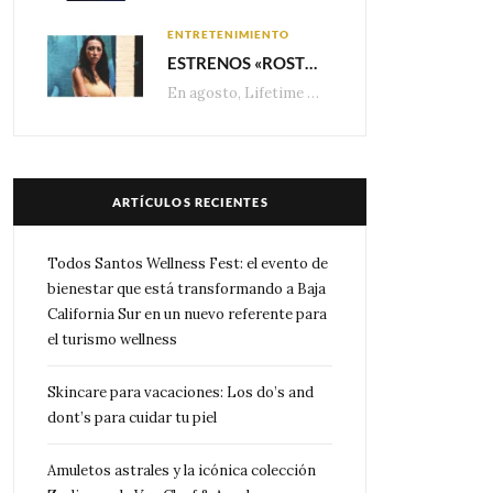
ENTRETENIMIENTO
ESTRENOS «ROSTROS DEL ENGAÑO», ESPECIAL DE LIFETIME MOVIES DONDE NADA NI NADIE ES LO QUE PARECE
En agosto, Lifetime presenta estrenos exclusivos con historias donde las apariencias esconden los secretos más…
ARTÍCULOS RECIENTES
Todos Santos Wellness Fest: el evento de
bienestar que está transformando a Baja
California Sur en un nuevo referente para
el turismo wellness
Skincare para vacaciones: Los do’s and
dont’s para cuidar tu piel
Amuletos astrales y la icónica colección