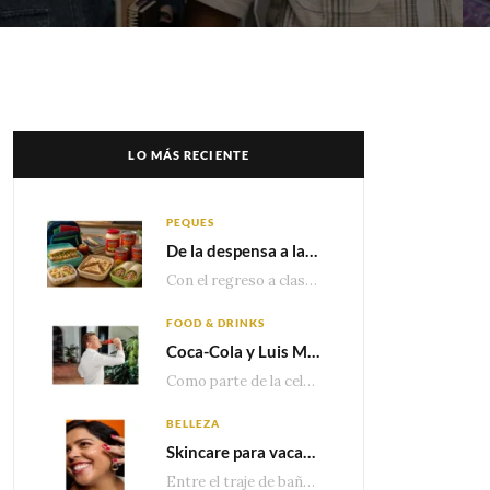
LO MÁS RECIENTE
PEQUES
De la despensa a la lonchera: ideas rápidas para el regreso a clases
Con el regreso a clases cada vez más cerca, las familias comienzan a reorganizar horarios,…
FOOD & DRINKS
Coca-Cola y Luis Miguel estrenan el comercial que celebra 100 años de historia junto a México
Como parte de la celebración por sus primeros 100 años enMéxico, Coca-Cola presenta hoy el…
BELLEZA
Skincare para vacaciones: Los do’s and dont’s para cuidar tu piel
Entre el traje de baño, las sandalias, los lentes de sol y los looks que…