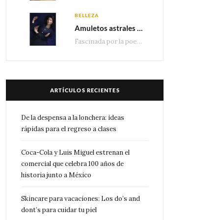
BELLEZA
Amuletos astrales y la icónica colección Zodiaque de Van Cleef & Arpels
Fascinada por la poesía de las estrellas, la Maison Van Cleef & Arpels celebra la llegada de las…
ARTÍCULOS RECIENTES
De la despensa a la lonchera: ideas
rápidas para el regreso a clases
Coca-Cola y Luis Miguel estrenan el
comercial que celebra 100 años de
historia junto a México
Skincare para vacaciones: Los do’s and
dont’s para cuidar tu piel