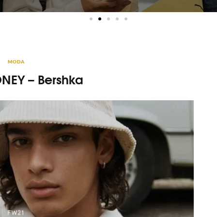
MODA
EY – Bershka