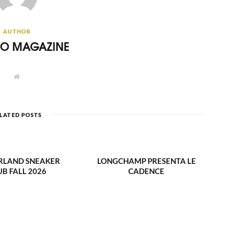
AUTHOR
ITO MAGAZINE
W
e
b
s
i
t
LATED POSTS
e
RLAND SNEAKER
LONGCHAMP PRESENTA LE
UB FALL 2026
CADENCE