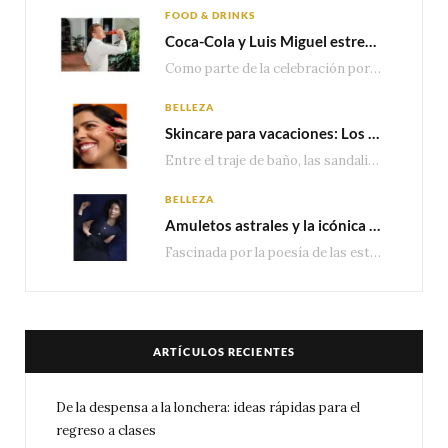
FOOD & DRINKS
Coca-Cola y Luis Miguel estrenan el comercial que celebra 100 años de historia junto a México
Como parte de la celebración por sus primeros 100 años enMéxico, Coca-Cola presenta hoy el…
BELLEZA
Skincare para vacaciones: Los do’s and dont’s para cuidar tu piel
Entre el traje de baño, las sandalias, los lentes de sol y los looks que…
BELLEZA
Amuletos astrales y la icónica colección Zodiaque de Van Cleef & Arpels
Fascinada por la poesía de las estrellas, la Maison Van Cleef & Arpels celebra la llegada de las…
ARTÍCULOS RECIENTES
De la despensa a la lonchera: ideas rápidas para el
regreso a clases