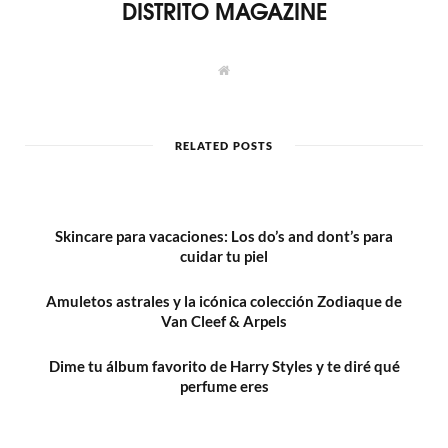
DISTRITO MAGAZINE
W
e
b
s
i
t
RELATED POSTS
e
Skincare para vacaciones: Los do’s and dont’s para
cuidar tu piel
Amuletos astrales y la icónica colección Zodiaque de
Van Cleef & Arpels
Dime tu álbum favorito de Harry Styles y te diré qué
perfume eres