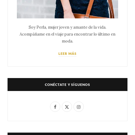
Soy Perla, mujer joven y amante de la vida.
Acompáñame en el viaje para encontrar lo último en
moda.
LEER MÁS
CONÉCTATE Y SÍGUENOS
F
X
I
a
(
n
c
T
s