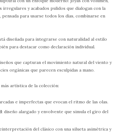
ulptural con un enfoque moderno: joyas con volumen,
os irregulares y acabados pulidos que dialogan con la
a, pensada para usarse todos los días, combinarse en
á diseñada para integrarse con naturalidad al estilo
mbién para destacar como declaración individual.
iseños que capturan el movimiento natural del viento y
ficies orgánicas que parecen esculpidas a mano.
más artística de la colección:
arcadas e imperfectas que evocan el ritmo de las olas.
d
: diseño alargado y envolvente que simula el giro del
reinterpretación del clásico con una silueta asimétrica y