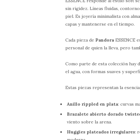
ESSENCE responde al estilo soft sc
sin rigidez. Líneas fluidas, contorn
piel. Es joyería minimalista con alm
capas y mantenerse en el tiempo.
Cada pieza de
Pandora
ESSENCE est
personal de quien la lleva, pero ta
Como parte de esta colección hay d
el agua, con formas suaves y super
Estas piezas representan la esencia 
Anillo rippled en plata
: curvas m
Brazalete abierto dorado twiste
viento sobre la arena.
Huggies plateados irregulares
: 
moderna.