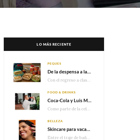
LO MÁS RECIENTE
PEQUES
De la despensa a la lonchera: ideas rápidas para el regreso a clases
Con el regreso a clases cada vez más cerca, las familias comienzan a reorganizar horarios,…
FOOD & DRINKS
Coca-Cola y Luis Miguel estrenan el comercial que celebra 100 años de historia junto a México
Como parte de la celebración por sus primeros 100 años enMéxico, Coca-Cola presenta hoy el…
BELLEZA
Skincare para vacaciones: Los do’s and dont’s para cuidar tu piel
Entre el traje de baño, las sandalias, los lentes de sol y los looks que…