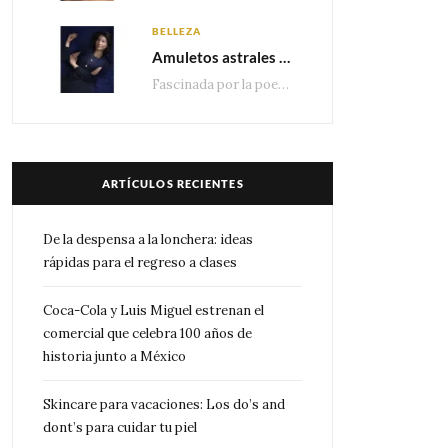
BELLEZA
Amuletos astrales y la icónica colección Zodiaque de Van Cleef & Arpels
Fascinada por la poesía de las estrellas, la Maison Van Cleef & Arpels celebra la llegada de las…
ARTÍCULOS RECIENTES
De la despensa a la lonchera: ideas
rápidas para el regreso a clases
Coca-Cola y Luis Miguel estrenan el
comercial que celebra 100 años de
historia junto a México
Skincare para vacaciones: Los do’s and
dont’s para cuidar tu piel