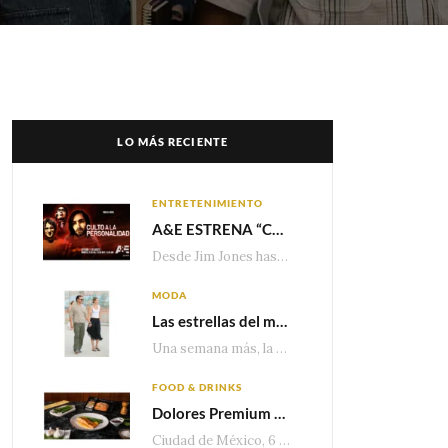
LO MÁS RECIENTE
ENTRETENIMIENTO
A&E ESTRENA “CULTO A LA PERSONALIDAD”,LA SERIE SOBRE LOS LÍDERES DE SECTA MÁS SINIESTROS DE LA HISTORIA
Desde Jim Jones hasta David Berg, la producción recorre en seis episodios cómo el carisma,…
MODA
Las estrellas del momento eligen Valentino
Una semana más, la belleza y la sofisticación de Valentino vuelven a tomar el escenario internacional. Desde…
FOOD & DRINKS
Dolores Premium apuesta por el salmón para seguir creciendo en categorías estratégicas
Ciudad de México, 6 de agosto de 2026.— Con una producción de 2.17 millones de…