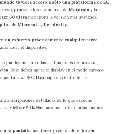
l mundo tuviera acceso a sólo una plataforma de IA,
Por eso, gracias a los ingenieros de
Motorola
y la
razr 60 ultra
incorpora la versión más avanzada
pilot de Microsoft
y
Perplexity
.
er sin esfuerzo prácticamente cualquier tarea
arás abrir el dispositivo.
rna puedes iniciar todas las funciones de
moto ai
,
nción
. Sólo debes mirar el display en el modo carpa o
a que tu
razr 60 ultra
haga un relato de las
ará transcripciones detalladas de lo que escuche.
activar
Mirar & Hablar
para iniciar instantáneamente
o a la pantalla
, mantener presionado el
botón