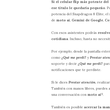
Si el celular flip más potente de
ese título le quedaría pequeño
. 
potencia del Snapdragon 8 Elite, el
de
moto ai
,
Gemini de Google
,
Co
Con esos asistentes podrás
resolv
cotidiana
. Incluso, hasta no necesit
Por ejemplo, desde la pantalla exte
como
¿Qué me perdí?
y
Prestar ate
soporte y decir
¿Qué me perdí?
par
notificaciones que te perdiste.
Si le dices
Prestar atención
, realiz
También con manos libres, puedes 
una conversación con
moto ai
9
.
También es posible
acercar la man