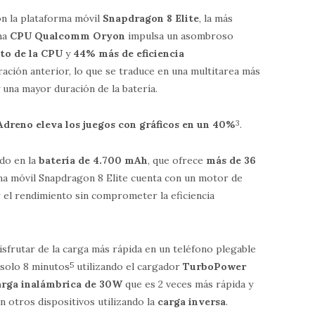
n la plataforma móvil
Snapdragon 8 Elite
, la más
ima
CPU Qualcomm Oryon
impulsa un asombroso
to de la CPU
y
44% más de eficiencia
ción anterior, lo que se traduce en una multitarea más
una mayor duración de la batería.
reno eleva los juegos con gráficos en un 40%
3
.
ado en la
batería de 4.700 mAh
, que ofrece
más de 36
rma móvil Snapdragon 8 Elite cuenta con un motor de
el rendimiento sin comprometer la eficiencia
sfrutar de la carga más rápida en un teléfono plegable
 solo 8 minutos
5
utilizando el cargador
TurboPower
arga inalámbrica de 30W
que es 2 veces más rápida y
n otros dispositivos utilizando la
carga inversa
.