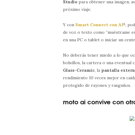
Studio
para obtener una imagen, ava
próximo viaje.
Y con
Smart Connect con AI
6
, po
de voz o texto como “muéstrame esto
en una PC o tablet o iniciar un cent
No deberás tener miedo a lo que oc
bolsillos, la cartera o una eventual c
Glass-Ceramic
, la
pantalla extern
rendimiento 10 veces mejor en caíd
protegido de rayones y rasguños.
moto ai convive con otro