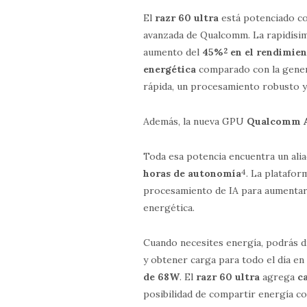
El
razr 60 ultra
está potenciado co
avanzada de Qualcomm. La rapidís
aumento del
45%
2
en el rendimien
energética
comparado con la genera
rápida, un procesamiento robusto y 
Además, la nueva GPU
Qualcomm Ad
Toda esa potencia encuentra un ali
horas de autonomía
4
. La platafo
procesamiento de IA para aumentar 
energética.
Cuando necesites energía, podrás di
y obtener carga para todo el día en
de 68W
. El
razr 60 ultra
agrega
c
posibilidad de compartir energía co