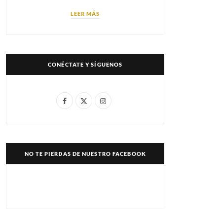
LEER MÁS
CONÉCTATE Y SÍGUENOS
F
X
I
a
(
n
c
T
s
e
w
t
NO TE PIERDAS DE NUESTRO FACEBOOK
b
i
a
o
t
g
o
t
r
k
e
a