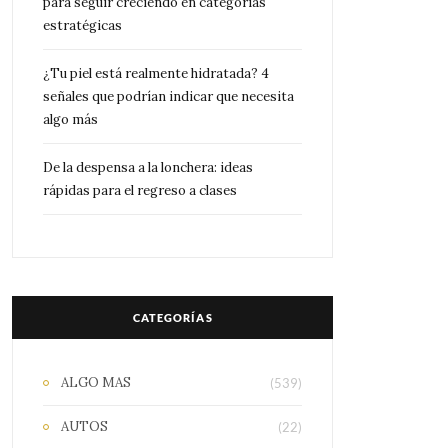
para seguir creciendo en categorías
estratégicas
¿Tu piel está realmente hidratada? 4
señales que podrían indicar que necesita
algo más
De la despensa a la lonchera: ideas
rápidas para el regreso a clases
CATEGORÍAS
ALGO MAS
(539)
AUTOS
(22)