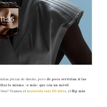
sitas piezas de diseño, pero
de poco servirían si las
ellos lo mismo -o más- que con un móvil
Cómo?
Veamos el
motorola razr 60 ultra
, el
flip más