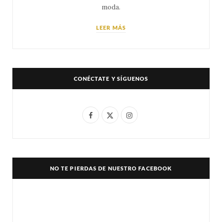
moda.
LEER MÁS
CONÉCTATE Y SÍGUENOS
F
X
I
a
(
n
c
T
s
e
w
t
NO TE PIERDAS DE NUESTRO FACEBOOK
b
i
a
o
t
g
o
t
r