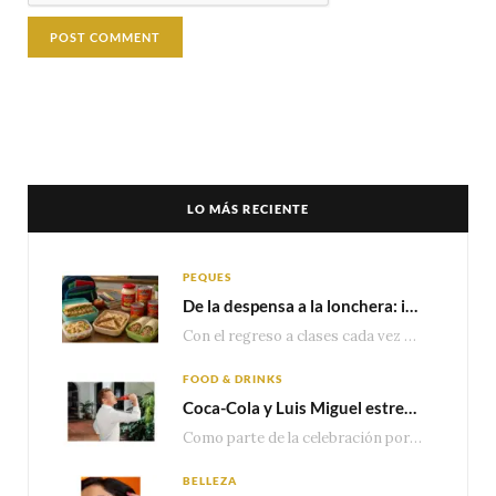
LO MÁS RECIENTE
PEQUES
De la despensa a la lonchera: ideas rápidas para el regreso a clases
Con el regreso a clases cada vez más cerca, las familias comienzan a reorganizar horarios,…
FOOD & DRINKS
Coca-Cola y Luis Miguel estrenan el comercial que celebra 100 años de historia junto a México
Como parte de la celebración por sus primeros 100 años enMéxico, Coca-Cola presenta hoy el…
BELLEZA