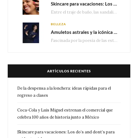
Skincare para vacaciones: Los do’s and dont’s para cuidar tu piel
Entre el traje de baño, las sandalias, los lentes de sol y los looks que…
BELLEZA
Amuletos astrales y la icónica colección Zodiaque de Van Cleef & Arpels
Fascinada por la poesía de las estrellas, la Maison Van Cleef & Arpels celebra la llegada de las…
ARTÍCULOS RECIENTES
De la despensa a la lonchera: ideas rápidas para el
regreso a clases
Coca-Cola y Luis Miguel estrenan el comercial que
celebra 100 años de historia junto a México
Skincare para vacaciones: Los do’s and dont’s para