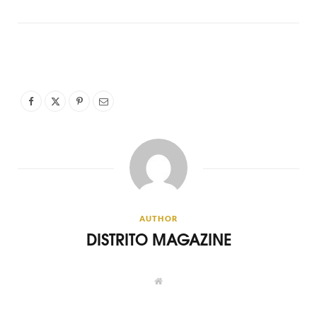
AUTHOR
DISTRITO MAGAZINE
W
e
b
s