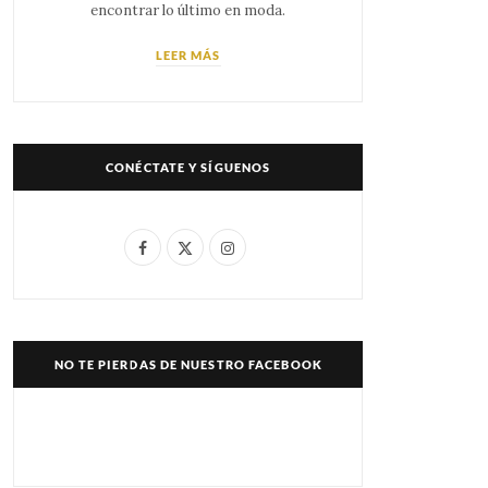
encontrar lo último en moda.
LEER MÁS
CONÉCTATE Y SÍGUENOS
F
X
I
a
(
n
c
T
s
e
w
t
NO TE PIERDAS DE NUESTRO FACEBOOK
b
i
a
o
t
g
o
t
r