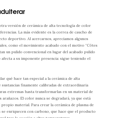
adulterar
 otra versión de cerámica de alta tecnología de color
ferencias. La más evidente es la correa de caucho de
pecto deportivo. Al acercarnos, apreciamos algunos
onales, como el movimiento acabado con el motivo “Côtes
tan un pulido convencional en lugar del acabado pulido
o afecta a su imponente presencia: sigue teniendo el
r qué hace tan especial a la cerámica de alta
e sustancias finamente calibradas de extraordinaria
ras extremas hasta transformarlas en un material de
os arañazos. El color nunca se degradará, ya que está
 propio material. Para crear la cerámica de plasma de
as se enriquecen con carbono, que hace que el producto
ural tras la cocción a altas temperaturas.