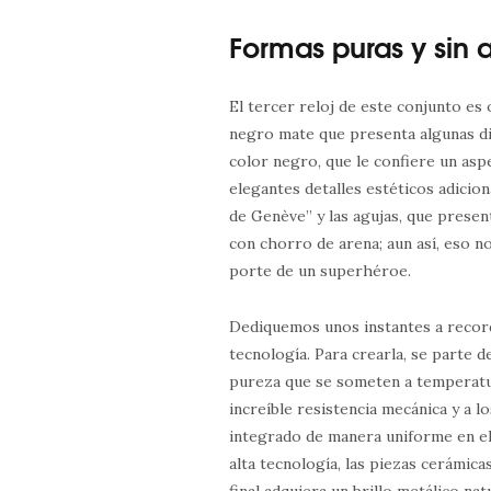
Formas puras y sin 
El tercer reloj de este conjunto es
negro mate que presenta algunas di
color negro, que le confiere un as
elegantes detalles estéticos adici
de Genève” y las agujas, que presen
con chorro de arena; aun así, eso n
porte de un superhéroe.
Dediquemos unos instantes a recorda
tecnología. Para crearla, se parte d
pureza que se someten a temperatu
increíble resistencia mecánica y a l
integrado de manera uniforme en el
alta tecnología, las piezas cerámic
final adquiera un brillo metálico nat