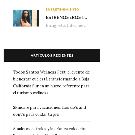
ENTRETENIMIENTO
ESTRENOS «ROSTROS DEL ENGAÑO», ESPECIAL DE LIFETIME MOVIES DONDE NADA NI NADIE ES LO QUE PARECE
En agosto, Lifetime presenta estrenos exclusivos con historias donde las apariencias esconden los secretos más…
ARTÍCULOS RECIENTES
Todos Santos Wellness Fest: el evento de
bienestar que está transformando a Baja
California Sur en un nuevo referente para
el turismo wellness
Skincare para vacaciones: Los do’s and
dont’s para cuidar tu piel
Amuletos astrales y la icónica colección