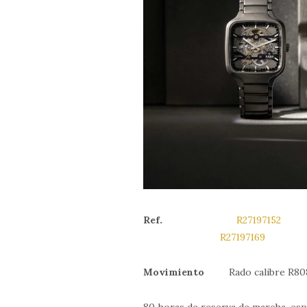
Ref.
R27197152
R27197169
Movimiento
Rado calibre R808