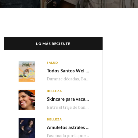
LO MÁS RECIENTE
SALUD
Todos Santos Wellness Fest: el evento de bienestar que está transformando a Baja California Sur en un nuevo referente para el turismo wellness
Durante décadas, Baja California Sur ha sido reconocido por sus playas, hoteles de lujo y…
BELLEZA
Skincare para vacaciones: Los do’s and dont’s para cuidar tu piel
Entre el traje de baño, las sandalias, los lentes de sol y los looks que…
BELLEZA
Amuletos astrales y la icónica colección Zodiaque de Van Cleef & Arpels
Fascinada por la poesía de las estrellas, la Maison Van Cleef & Arpels celebra la llegada de las…