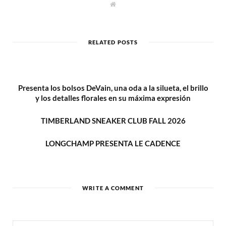
W
e
b
s
i
t
RELATED POSTS
e
Presenta los bolsos DeVain, una oda a la silueta, el brillo
y los detalles florales en su máxima expresión
TIMBERLAND SNEAKER CLUB FALL 2026
LONGCHAMP PRESENTA LE CADENCE
WRITE A COMMENT