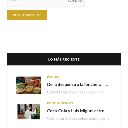
LO MÁS RECIENTE
PEQUES
De la despensa a la lonchera: ideas rápidas para el regreso a clases
Con el regreso a clases cada vez más cerca, las familias comienzan a reorganizar horarios,…
FOOD & DRINKS
Coca-Cola y Luis Miguel estrenan el comercial que celebra 100 años de historia junto a México
Como parte de la celebración por sus primeros 100 años enMéxico, Coca-Cola presenta hoy el…