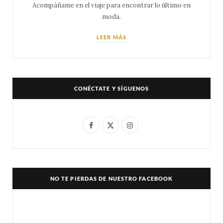
Acompáñame en el viaje para encontrar lo último en
moda.
LEER MÁS
CONÉCTATE Y SÍGUENOS
F
X
I
a
(
n
c
T
s
e
w
t
NO TE PIERDAS DE NUESTRO FACEBOOK
b
i
a
o
t
g