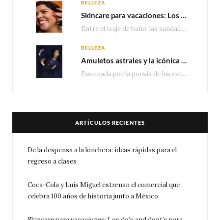
BELLEZA
Skincare para vacaciones: Los do’s and dont’s para cuidar tu piel
Entre el traje de baño, las sandalias, los lentes de sol y los looks que…
BELLEZA
Amuletos astrales y la icónica colección Zodiaque de Van Cleef & Arpels
Fascinada por la poesía de las estrellas, la Maison Van Cleef & Arpels celebra la llegada de las…
ARTÍCULOS RECIENTES
De la despensa a la lonchera: ideas rápidas para el
regreso a clases
Coca-Cola y Luis Miguel estrenan el comercial que
celebra 100 años de historia junto a México
Skincare para vacaciones: Los do’s and dont’s para