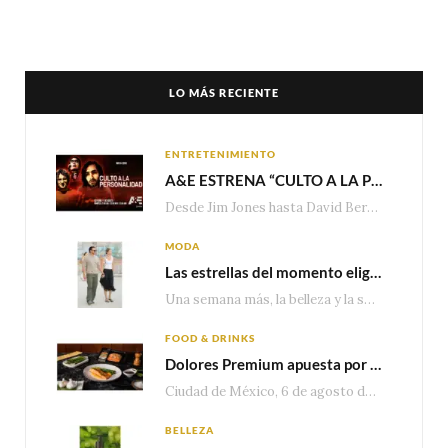
LO MÁS RECIENTE
ENTRETENIMIENTO
A&E ESTRENA “CULTO A LA PERSONALIDAD”,LA SERIE SOBRE LOS LÍDERES DE SECTA MÁS SINIESTROS DE LA HISTORIA
Desde Jim Jones hasta David Berg, la producción recorre en seis episodios cómo el carisma,…
MODA
Las estrellas del momento eligen Valentino
Una semana más, la belleza y la sofisticación de Valentino vuelven a tomar el escenario internacional. Desde…
FOOD & DRINKS
Dolores Premium apuesta por el salmón para seguir creciendo en categorías estratégicas
Ciudad de México, 6 de agosto de 2026.— Con una producción de 2.17 millones de…
BELLEZA