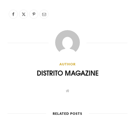
AUTHOR
DISTRITO MAGAZINE
W
e
b
s
i
t
RELATED POSTS
e