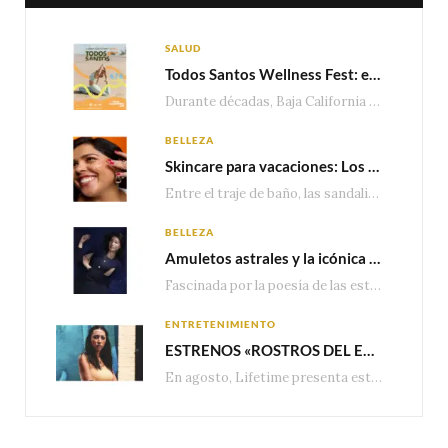
SALUD
Todos Santos Wellness Fest: el evento de bienestar que está transformando a Baja California Sur en un nuevo referente para el turismo wellness
Durante décadas, Baja California Sur ha sido reconocido por sus playas, hoteles de lujo y…
BELLEZA
Skincare para vacaciones: Los do’s and dont’s para cuidar tu piel
Entre el traje de baño, las sandalias, los lentes de sol y los looks que…
BELLEZA
Amuletos astrales y la icónica colección Zodiaque de Van Cleef & Arpels
Fascinada por la poesía de las estrellas, la Maison Van Cleef & Arpels celebra la llegada de las…
ENTRETENIMIENTO
ESTRENOS «ROSTROS DEL ENGAÑO», ESPECIAL DE LIFETIME MOVIES DONDE NADA NI NADIE ES LO QUE PARECE
En agosto, Lifetime presenta estrenos exclusivos con historias donde las apariencias esconden los secretos más…