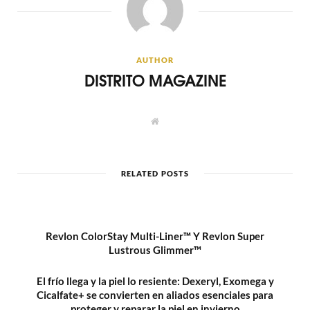
AUTHOR
DISTRITO MAGAZINE
W
e
b
s
i
t
RELATED POSTS
e
Revlon ColorStay Multi-Liner™ Y Revlon Super
Lustrous Glimmer™
El frío llega y la piel lo resiente: Dexeryl, Exomega y
Cicalfate+ se convierten en aliados esenciales para
proteger y reparar la piel en invierno