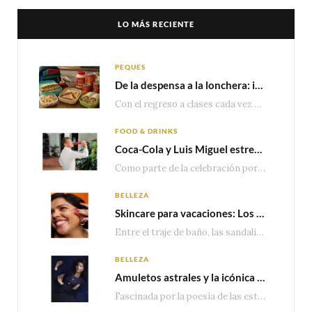
LO MÁS RECIENTE
PEQUES
De la despensa a la lonchera: ideas rápidas para el regreso a clases
Con el regreso a clases cada vez más cerca, las familias comienzan a reorganizar horarios,…
FOOD & DRINKS
Coca-Cola y Luis Miguel estrenan el comercial que celebra 100 años de historia junto a México
Como parte de la celebración por sus primeros 100 años enMéxico, Coca-Cola presenta hoy el…
BELLEZA
Skincare para vacaciones: Los do’s and dont’s para cuidar tu piel
Entre el traje de baño, las sandalias, los lentes de sol y los looks que…
BELLEZA
Amuletos astrales y la icónica colección Zodiaque de Van Cleef & Arpels
Fascinada por la poesía de las estrellas, la Maison Van Cleef & Arpels celebra la llegada de las…