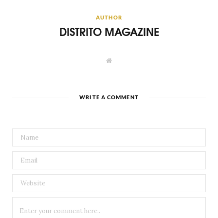
AUTHOR
DISTRITO MAGAZINE
W
e
b
s
i
t
WRITE A COMMENT
e