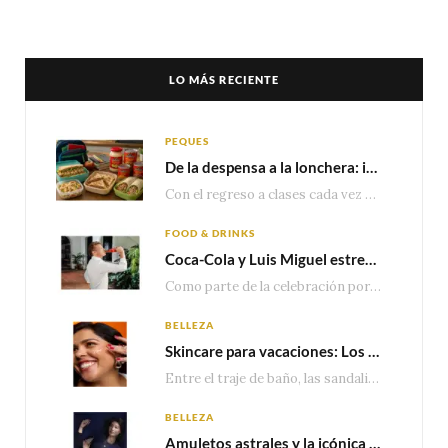
LO MÁS RECIENTE
PEQUES
De la despensa a la lonchera: ideas rápidas para el regreso a clases
Con el regreso a clases cada vez más cerca, las familias comienzan a reorganizar horarios,…
FOOD & DRINKS
Coca-Cola y Luis Miguel estrenan el comercial que celebra 100 años de historia junto a México
Como parte de la celebración por sus primeros 100 años enMéxico, Coca-Cola presenta hoy el…
BELLEZA
Skincare para vacaciones: Los do’s and dont’s para cuidar tu piel
Entre el traje de baño, las sandalias, los lentes de sol y los looks que…
BELLEZA
Amuletos astrales y la icónica colección Zodiaque de Van Cleef & Arpels