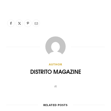
AUTHOR
DISTRITO MAGAZINE
W
e
b
s
i
t
RELATED POSTS
e