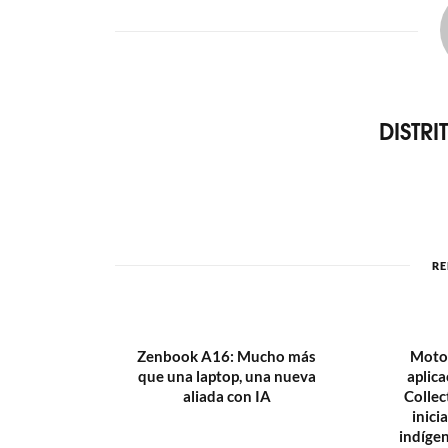
DISTR
RE
Zenbook A16: Mucho más
Motor
que una laptop, una nueva
aplic
aliada con IA
Collec
inici
indíge