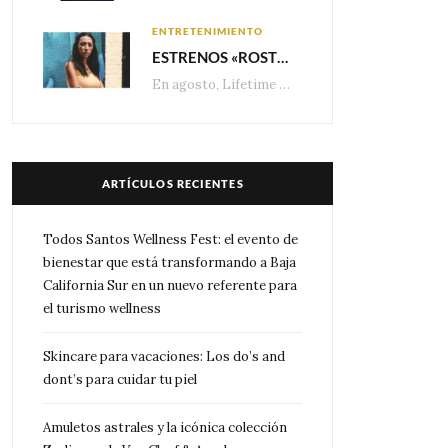
ENTRETENIMIENTO
ESTRENOS «ROSTROS DEL ENGAÑO», ESPECIAL DE LIFETIME MOVIES DONDE NADA NI NADIE ES LO QUE PARECE
En agosto, Lifetime presenta estrenos exclusivos con historias donde las apariencias esconden los secretos más…
ARTÍCULOS RECIENTES
Todos Santos Wellness Fest: el evento de
bienestar que está transformando a Baja
California Sur en un nuevo referente para
el turismo wellness
Skincare para vacaciones: Los do’s and
dont’s para cuidar tu piel
Amuletos astrales y la icónica colección