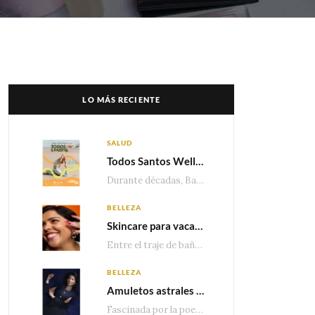
LO MÁS RECIENTE
SALUD
Todos Santos Wellness Fest: el evento de bienestar que está transformando a Baja California Sur en un nuevo referente para el turismo wellness
Durante décadas, Baja California Sur ha sido reconocido por sus playas, hoteles de lujo y…
BELLEZA
Skincare para vacaciones: Los do’s and dont’s para cuidar tu piel
Entre el traje de baño, las sandalias, los lentes de sol y los looks que…
BELLEZA
Amuletos astrales y la icónica colección Zodiaque de Van Cleef & Arpels
Fascinada por la poesía de las estrellas, la Maison Van Cleef & Arpels celebra la llegada de las…