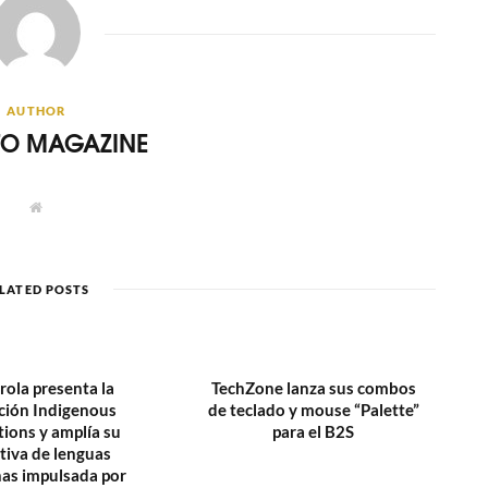
AUTHOR
ITO MAGAZINE
W
e
b
s
i
t
LATED POSTS
e
ola presenta la
TechZone lanza sus combos
ación Indigenous
de teclado y mouse “Palette”
tions y amplía su
para el B2S
ativa de lenguas
nas impulsada por