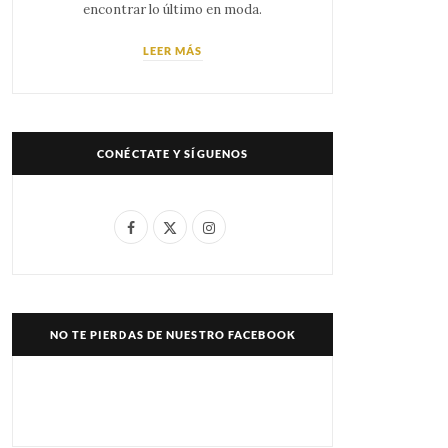
encontrar lo último en moda.
LEER MÁS
CONÉCTATE Y SÍGUENOS
F
X
I
a
(
n
c
T
s
e
w
t
NO TE PIERDAS DE NUESTRO FACEBOOK
b
i
a
o
t
g
o
t
r