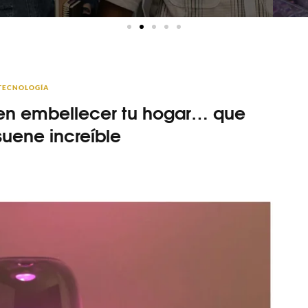
TECNOLOGÍA
ir en embellecer tu hogar… que
suene increíble