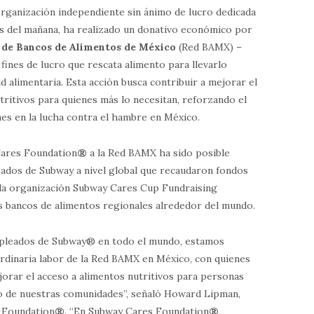
rganización independiente sin ánimo de lucro dedicada
res del mañana, ha realizado un donativo económico por
 de Bancos de Alimentos de México
(Red BAMX) –
n fines de lucro que rescata alimento para llevarlo
d alimentaria. Esta acción busca contribuir a mejorar el
utritivos para quienes más lo necesitan, reforzando el
s en la lucha contra el hambre en México.
Cares Foundation
®
a la Red BAMX ha sido posible
leados de Subway a nivel global que recaudaron fondos
e la organización Subway Cares Cup Fundraising
s bancos de alimentos regionales alrededor del mundo.
empleados de Subway® en todo el mundo, estamos
ordinaria labor de la Red BAMX en México, con quienes
rar el acceso a alimentos nutritivos para personas
lo de nuestras comunidades”, señaló Howard Lipman,
s Foundation
®
. “En Subway Cares Foundation
®
,