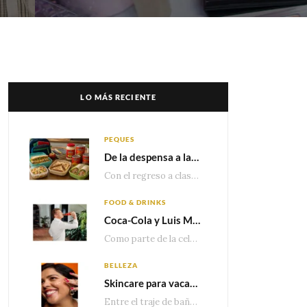
LO MÁS RECIENTE
PEQUES
De la despensa a la lonchera: ideas rápidas para el regreso a clases
Con el regreso a clases cada vez más cerca, las familias comienzan a reorganizar horarios,…
FOOD & DRINKS
Coca-Cola y Luis Miguel estrenan el comercial que celebra 100 años de historia junto a México
Como parte de la celebración por sus primeros 100 años enMéxico, Coca-Cola presenta hoy el…
BELLEZA
Skincare para vacaciones: Los do’s and dont’s para cuidar tu piel
Entre el traje de baño, las sandalias, los lentes de sol y los looks que…