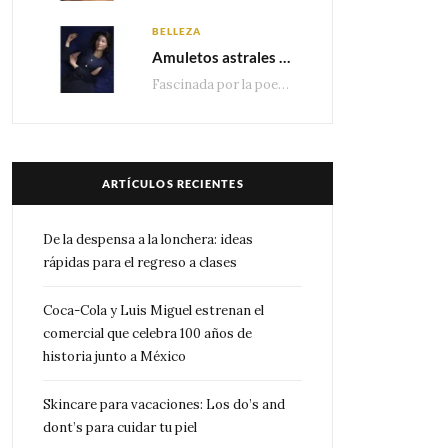
BELLEZA
Amuletos astrales y la icónica colección Zodiaque de Van Cleef & Arpels
Fascinada por la poesía de las estrellas, la Maison Van Cleef & Arpels celebra la llegada de las…
ARTÍCULOS RECIENTES
De la despensa a la lonchera: ideas
rápidas para el regreso a clases
Coca-Cola y Luis Miguel estrenan el
comercial que celebra 100 años de
historia junto a México
Skincare para vacaciones: Los do’s and
dont’s para cuidar tu piel