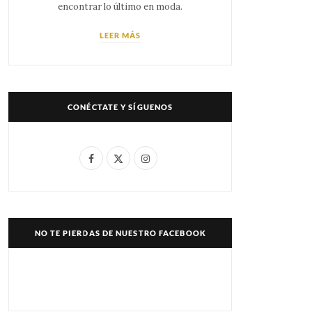
encontrar lo último en moda.
LEER MÁS
CONÉCTATE Y SÍGUENOS
F
X
I
a
(
n
c
T
s
e
w
t
NO TE PIERDAS DE NUESTRO FACEBOOK
b
i
a
o
t
g
o
t
r