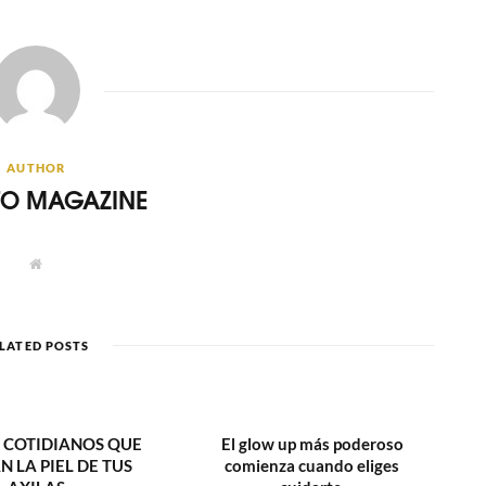
AUTHOR
ITO MAGAZINE
W
e
b
s
i
t
LATED POSTS
e
 COTIDIANOS QUE
El glow up más poderoso
N LA PIEL DE TUS
comienza cuando eliges