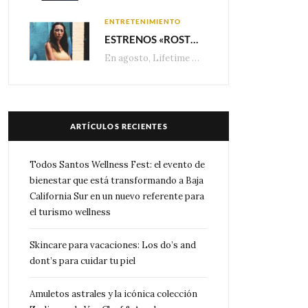
ENTRETENIMIENTO
ESTRENOS «ROSTROS DEL ENGAÑO», ESPECIAL DE LIFETIME MOVIES DONDE NADA NI NADIE ES LO QUE PARECE
En agosto, Lifetime presenta estrenos exclusivos con historias donde las apariencias esconden los secretos más…
ARTÍCULOS RECIENTES
Todos Santos Wellness Fest: el evento de
bienestar que está transformando a Baja
California Sur en un nuevo referente para
el turismo wellness
Skincare para vacaciones: Los do’s and
dont’s para cuidar tu piel
Amuletos astrales y la icónica colección