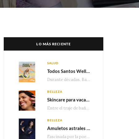
LO MÁS RECIENTE
SALUD
Todos Santos Wellness Fest: el evento de bienestar que está transformando a Baja California Sur en un nuevo referente para el turismo wellness
Durante décadas, Baja California Sur ha sido reconocido por sus playas, hoteles de lujo y…
BELLEZA
Skincare para vacaciones: Los do’s and dont’s para cuidar tu piel
Entre el traje de baño, las sandalias, los lentes de sol y los looks que…
BELLEZA
Amuletos astrales y la icónica colección Zodiaque de Van Cleef & Arpels
Fascinada por la poesía de las estrellas, la Maison Van Cleef & Arpels celebra la llegada de las…