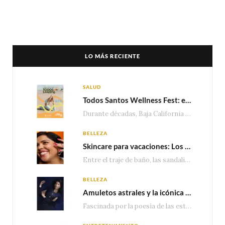
LO MÁS RECIENTE
SALUD
Todos Santos Wellness Fest: el evento de bienestar que está transformando a Baja California Sur en un nuevo referente para el turismo wellness
Durante décadas, Baja California Sur ha sido reconocido por sus playas, hoteles de lujo y…
BELLEZA
Skincare para vacaciones: Los do’s and dont’s para cuidar tu piel
Entre el traje de baño, las sandalias, los lentes de sol y los looks que…
BELLEZA
Amuletos astrales y la icónica colección Zodiaque de Van Cleef & Arpels
Fascinada por la poesía de las estrellas, la Maison Van Cleef & Arpels celebra la llegada de las…