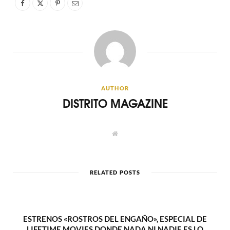
AUTHOR
DISTRITO MAGAZINE
W
e
b
s
i
t
RELATED POSTS
e
ESTRENOS «ROSTROS DEL ENGAÑO», ESPECIAL DE
LIFETIME MOVIES DONDE NADA NI NADIE ES LO