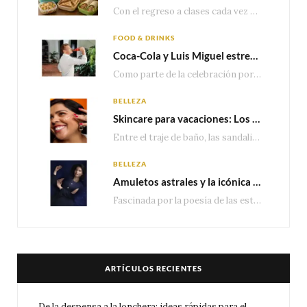
Con el regreso a clases cada vez más cerca, las familias comienzan a reorganizar horarios,…
FOOD & DRINKS
Coca-Cola y Luis Miguel estrenan el comercial que celebra 100 años de historia junto a México
Como parte de la celebración por sus primeros 100 años enMéxico, Coca-Cola presenta hoy el…
BELLEZA
Skincare para vacaciones: Los do’s and dont’s para cuidar tu piel
Entre el traje de baño, las sandalias, los lentes de sol y los looks que…
BELLEZA
Amuletos astrales y la icónica colección Zodiaque de Van Cleef & Arpels
Fascinada por la poesía de las estrellas, la Maison Van Cleef & Arpels celebra la llegada de las…
ARTÍCULOS RECIENTES
De la despensa a la lonchera: ideas rápidas para el