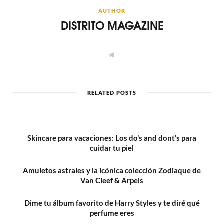
AUTHOR
DISTRITO MAGAZINE
W
e
b
s
i
t
RELATED POSTS
e
Skincare para vacaciones: Los do’s and dont’s para
cuidar tu piel
Amuletos astrales y la icónica colección Zodiaque de
Van Cleef & Arpels
Dime tu álbum favorito de Harry Styles y te diré qué
perfume eres