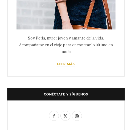
Soy Perla, mujer joven y amante de la vida.
Acompáñame en el viaje para encontrar lo último en
moda.
LEER MÁS
CONÉCTATE Y SÍGUENOS
F
X
I
a
(
n