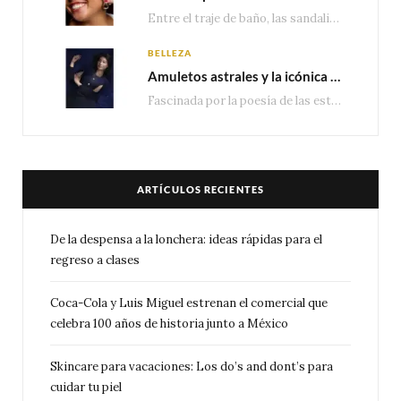
Entre el traje de baño, las sandalias, los lentes de sol y los looks que…
BELLEZA
Amuletos astrales y la icónica colección Zodiaque de Van Cleef & Arpels
Fascinada por la poesía de las estrellas, la Maison Van Cleef & Arpels celebra la llegada de las…
ARTÍCULOS RECIENTES
De la despensa a la lonchera: ideas rápidas para el
regreso a clases
Coca-Cola y Luis Miguel estrenan el comercial que
celebra 100 años de historia junto a México
Skincare para vacaciones: Los do’s and dont’s para
cuidar tu piel