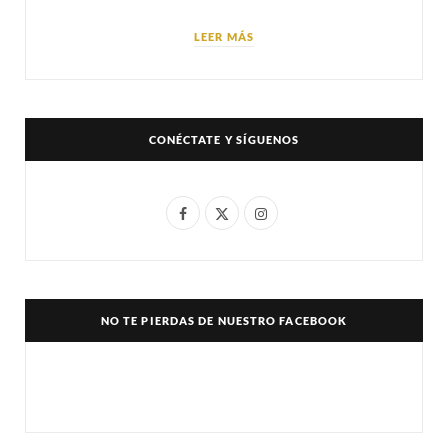
LEER MÁS
CONÉCTATE Y SÍGUENOS
F
X
I
a
(
n
c
T
s
e
w
t
NO TE PIERDAS DE NUESTRO FACEBOOK
b
i
a
o
t
g
o
t
r