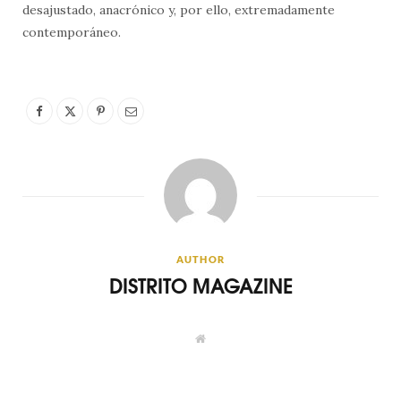
desajustado, anacrónico y, por ello, extremadamente
contemporáneo.
AUTHOR
DISTRITO MAGAZINE
W
e
b
s
i
t