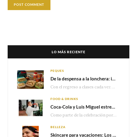
LO MÁS RECIENTE
PEQUES
De la despensa a la lonchera: ideas rápidas para el regreso a clases
Con el regreso a clases cada vez más cerca, las familias comienzan a reorganizar horarios,…
FOOD & DRINKS
Coca-Cola y Luis Miguel estrenan el comercial que celebra 100 años de historia junto a México
Como parte de la celebración por sus primeros 100 años enMéxico, Coca-Cola presenta hoy el…
BELLEZA
Skincare para vacaciones: Los do’s and dont’s para cuidar tu piel