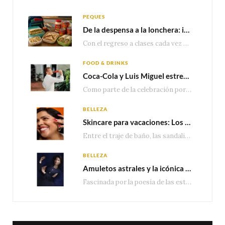
PEQUES
De la despensa a la lonchera: ideas rápidas para el regreso a clases
Con el regreso a clases cada vez más cerca, las familias comienzan a reorganizar horarios,…
FOOD & DRINKS
Coca-Cola y Luis Miguel estrenan el comercial que celebra 100 años de historia junto a México
Como parte de la celebración por sus primeros 100 años enMéxico, Coca-Cola presenta hoy el…
BELLEZA
Skincare para vacaciones: Los do’s and dont’s para cuidar tu piel
Entre el traje de baño, las sandalias, los lentes de sol y los looks que…
BELLEZA
Amuletos astrales y la icónica colección Zodiaque de Van Cleef & Arpels
Fascinada por la poesía de las estrellas, la Maison Van Cleef & Arpels celebra la llegada de las…