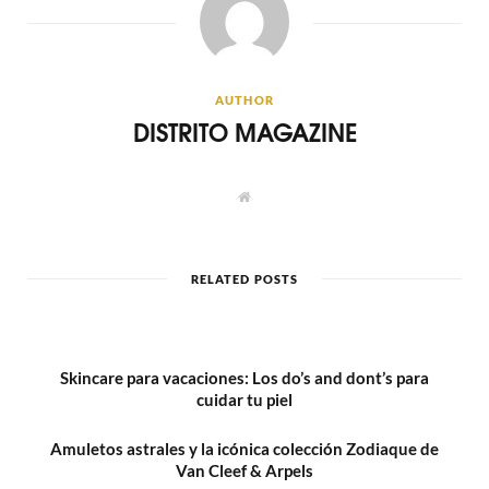
AUTHOR
DISTRITO MAGAZINE
W
e
b
s
i
t
RELATED POSTS
e
Skincare para vacaciones: Los do’s and dont’s para
cuidar tu piel
Amuletos astrales y la icónica colección Zodiaque de
Van Cleef & Arpels