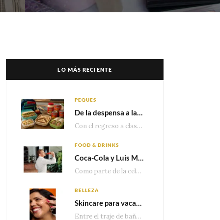
LO MÁS RECIENTE
PEQUES
De la despensa a la lonchera: ideas rápidas para el regreso a clases
Con el regreso a clases cada vez más cerca, las familias comienzan a reorganizar horarios,…
FOOD & DRINKS
Coca-Cola y Luis Miguel estrenan el comercial que celebra 100 años de historia junto a México
Como parte de la celebración por sus primeros 100 años enMéxico, Coca-Cola presenta hoy el…
BELLEZA
Skincare para vacaciones: Los do’s and dont’s para cuidar tu piel
Entre el traje de baño, las sandalias, los lentes de sol y los looks que…