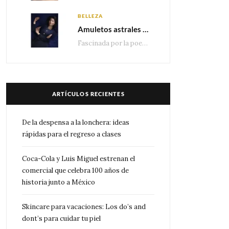
BELLEZA
Amuletos astrales y la icónica colección Zodiaque de Van Cleef & Arpels
Fascinada por la poesía de las estrellas, la Maison Van Cleef & Arpels celebra la llegada de las…
ARTÍCULOS RECIENTES
De la despensa a la lonchera: ideas
rápidas para el regreso a clases
Coca-Cola y Luis Miguel estrenan el
comercial que celebra 100 años de
historia junto a México
Skincare para vacaciones: Los do’s and
dont’s para cuidar tu piel