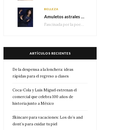
BELLEZA
Amuletos astrales y la icónica colección Zodiaque de Van Cleef & Arpels
Fascinada por la poesía de las estrellas, la Maison Van Cleef & Arpels celebra la llegada de las…
ARTÍCULOS RECIENTES
De la despensa a la lonchera: ideas
rápidas para el regreso a clases
Coca-Cola y Luis Miguel estrenan el
comercial que celebra 100 años de
historia junto a México
Skincare para vacaciones: Los do’s and
dont’s para cuidar tu piel