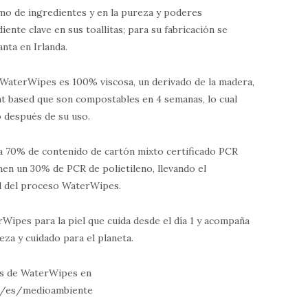
imo de ingredientes y en la pureza y poderes
ente clave en sus toallitas; para su fabricación se
anta en Irlanda.
as WaterWipes es 100% viscosa, un derivado de la madera,
lant based que son compostables en 4 semanas, lo cual
o después de su uso.
a 70% de contenido de cartón mixto certificado PCR
nen un 30% de PCR de polietileno, llevando el
al del proceso WaterWipes.
Wipes para la piel que cuida desde el día 1 y acompaña
eza y cuidado para el planeta.
es de WaterWipes en
n/es/medioambiente