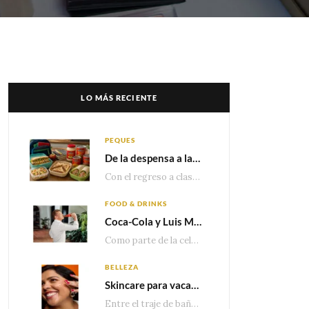
LO MÁS RECIENTE
PEQUES
De la despensa a la lonchera: ideas rápidas para el regreso a clases
Con el regreso a clases cada vez más cerca, las familias comienzan a reorganizar horarios,…
FOOD & DRINKS
Coca-Cola y Luis Miguel estrenan el comercial que celebra 100 años de historia junto a México
Como parte de la celebración por sus primeros 100 años enMéxico, Coca-Cola presenta hoy el…
BELLEZA
Skincare para vacaciones: Los do’s and dont’s para cuidar tu piel
Entre el traje de baño, las sandalias, los lentes de sol y los looks que…