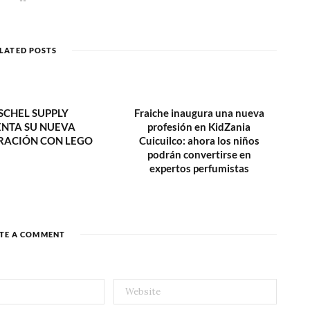
e
b
s
i
t
LATED POSTS
e
SCHEL SUPPLY
Fraiche inaugura una nueva
ENTA SU NUEVA
profesión en KidZania
ACIÓN CON LEGO
Cuicuilco: ahora los niños
podrán convertirse en
expertos perfumistas
TE A COMMENT