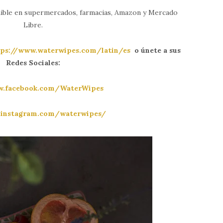
ible en supermercados, farmacias, Amazon y Mercado
Libre.
tps://www.waterwipes.com/latin/es
o únete a sus
Redes Sociales:
w.facebook.com/WaterWipes
.instagram.com/waterwipes/