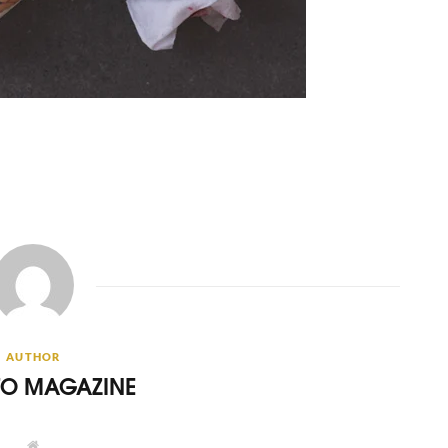
AUTHOR
ITO MAGAZINE
W