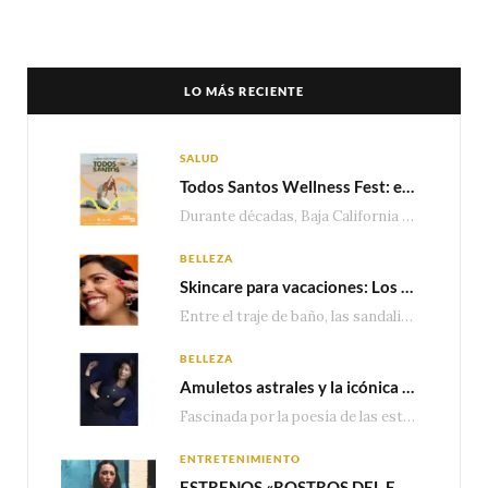
LO MÁS RECIENTE
SALUD
Todos Santos Wellness Fest: el evento de bienestar que está transformando a Baja California Sur en un nuevo referente para el turismo wellness
Durante décadas, Baja California Sur ha sido reconocido por sus playas, hoteles de lujo y…
BELLEZA
Skincare para vacaciones: Los do’s and dont’s para cuidar tu piel
Entre el traje de baño, las sandalias, los lentes de sol y los looks que…
BELLEZA
Amuletos astrales y la icónica colección Zodiaque de Van Cleef & Arpels
Fascinada por la poesía de las estrellas, la Maison Van Cleef & Arpels celebra la llegada de las…
ENTRETENIMIENTO
ESTRENOS «ROSTROS DEL ENGAÑO», ESPECIAL DE LIFETIME MOVIES DONDE NADA NI NADIE ES LO QUE PARECE