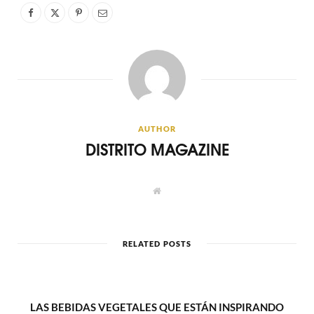
AUTHOR
DISTRITO MAGAZINE
W
e
b
s
i
t
RELATED POSTS
e
LAS BEBIDAS VEGETALES QUE ESTÁN INSPIRANDO