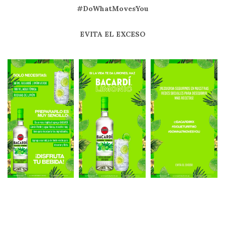
#DoWhatMovesYou
EVITA EL EXCESO