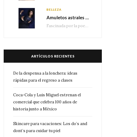
BELLEZA
Amuletos astrales y la icónica colección Zodiaque de Van Cleef & Arpels
Fascinada por la poesía de las estrellas, la Maison Van Cleef & Arpels celebra la llegada de las…
ARTÍCULOS RECIENTES
De la despensa a la lonchera: ideas
rápidas para el regreso a clases
Coca-Cola y Luis Miguel estrenan el
comercial que celebra 100 años de
historia junto a México
Skincare para vacaciones: Los do’s and
dont’s para cuidar tu piel