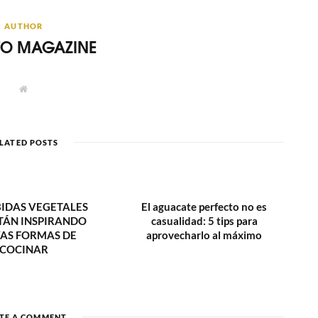
AUTHOR
ITO MAGAZINE
W
e
b
s
i
t
LATED POSTS
e
BIDAS VEGETALES
El aguacate perfecto no es
TÁN INSPIRANDO
casualidad: 5 tips para
AS FORMAS DE
aprovecharlo al máximo
COCINAR
TE A COMMENT