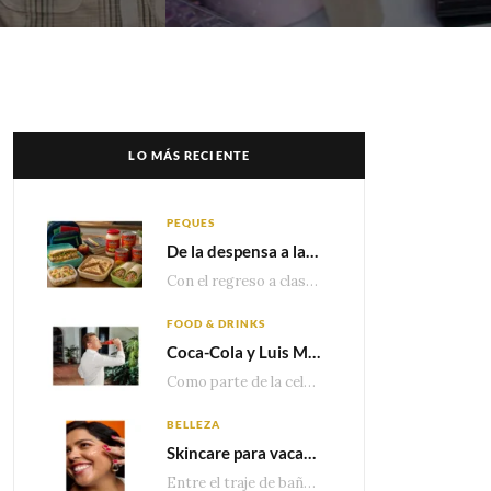
LO MÁS RECIENTE
PEQUES
De la despensa a la lonchera: ideas rápidas para el regreso a clases
Con el regreso a clases cada vez más cerca, las familias comienzan a reorganizar horarios,…
FOOD & DRINKS
Coca-Cola y Luis Miguel estrenan el comercial que celebra 100 años de historia junto a México
Como parte de la celebración por sus primeros 100 años enMéxico, Coca-Cola presenta hoy el…
BELLEZA
Skincare para vacaciones: Los do’s and dont’s para cuidar tu piel
Entre el traje de baño, las sandalias, los lentes de sol y los looks que…