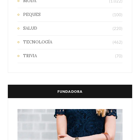
MODA
(1.022)
PEQUES
(100)
SALUD
(220)
TECNOLOGÍA
(462)
TRIVIA
(70)
FUNDADORA