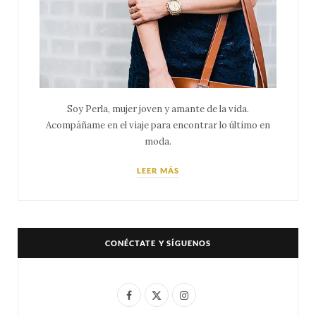
Soy Perla, mujer joven y amante de la vida.
Acompáñame en el viaje para encontrar lo último en
moda.
LEER MÁS
CONÉCTATE Y SÍGUENOS
F
X
I