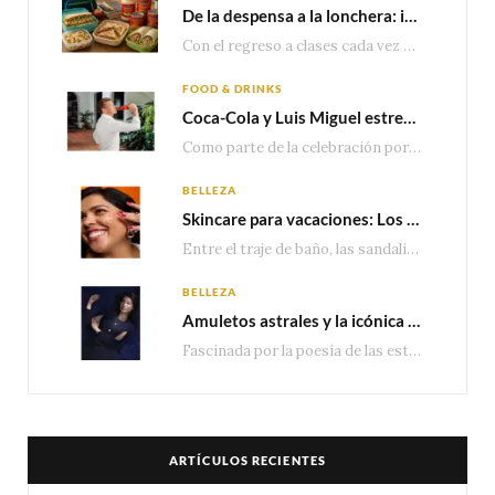
De la despensa a la lonchera: ideas rápidas para el regreso a clases
Con el regreso a clases cada vez más cerca, las familias comienzan a reorganizar horarios,…
FOOD & DRINKS
Coca-Cola y Luis Miguel estrenan el comercial que celebra 100 años de historia junto a México
Como parte de la celebración por sus primeros 100 años enMéxico, Coca-Cola presenta hoy el…
BELLEZA
Skincare para vacaciones: Los do’s and dont’s para cuidar tu piel
Entre el traje de baño, las sandalias, los lentes de sol y los looks que…
BELLEZA
Amuletos astrales y la icónica colección Zodiaque de Van Cleef & Arpels
Fascinada por la poesía de las estrellas, la Maison Van Cleef & Arpels celebra la llegada de las…
ARTÍCULOS RECIENTES