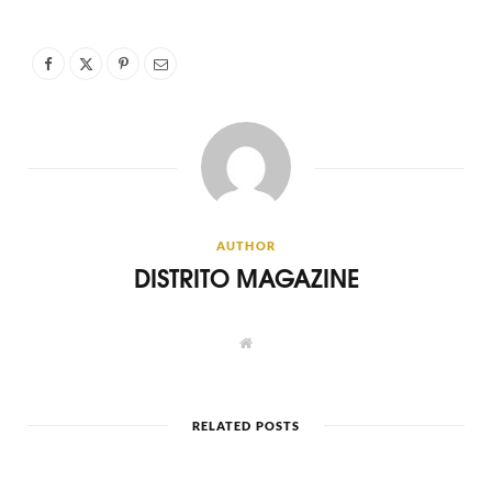
AUTHOR
DISTRITO MAGAZINE
W
e
b
s
i
t
RELATED POSTS
e