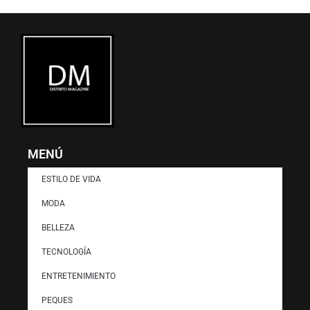
)
MENÚ
ESTILO DE VIDA
MODA
BELLEZA
TECNOLOGÍA
ENTRETENIMIENTO
PEQUES