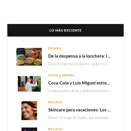
LO MÁS RECIENTE
PEQUES
De la despensa a la lonchera: ideas rápidas para el regreso a clases
Con el regreso a clases cada vez más cerca, las familias comienzan a reorganizar horarios,…
FOOD & DRINKS
Coca-Cola y Luis Miguel estrenan el comercial que celebra 100 años de historia junto a México
Como parte de la celebración por sus primeros 100 años enMéxico, Coca-Cola presenta hoy el…
BELLEZA
Skincare para vacaciones: Los do’s and dont’s para cuidar tu piel
Entre el traje de baño, las sandalias, los lentes de sol y los looks que…
BELLEZA