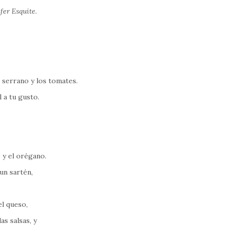
fer Esquite
.
e serrano y los tomates.
l a tu gusto.
o y el orégano.
un sartén,
el queso,
as salsas, y