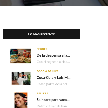
LO MÁS RECIENTE
PEQUES
De la despensa a la lonchera: ideas rápidas para el regreso a clases
Con el regreso a clases cada vez más cerca, las familias comienzan a reorganizar horarios,…
FOOD & DRINKS
Coca-Cola y Luis Miguel estrenan el comercial que celebra 100 años de historia junto a México
Como parte de la celebración por sus primeros 100 años enMéxico, Coca-Cola presenta hoy el…
BELLEZA
Skincare para vacaciones: Los do’s and dont’s para cuidar tu piel
Entre el traje de baño, las sandalias, los lentes de sol y los looks que…