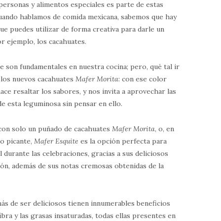
personas y alimentos especiales es parte de estas
 cuando hablamos de comida mexicana, sabemos que hay
ue puedes utilizar de forma creativa para darle un
r ejemplo, los cacahuates.
ile son fundamentales en nuestra cocina; pero, qué tal ir
le los nuevos cacahuates
Mafer Morita
: con ese color
hace resaltar los sabores, y nos invita a aprovechar las
e esta leguminosa sin pensar en ello.
 con solo un puñado de cacahuates
Mafer Morita
, o, en
o picante,
Mafer Esquite
es la opción perfecta para
 durante las celebraciones, gracias a sus deliciosos
món, además de sus notas cremosas obtenidas de la
ás de ser deliciosos tienen innumerables beneficios
ibra y las grasas insaturadas, todas ellas presentes en