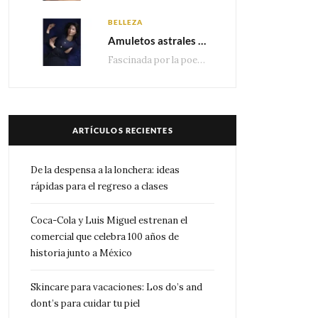
BELLEZA
Amuletos astrales y la icónica colección Zodiaque de Van Cleef & Arpels
Fascinada por la poesía de las estrellas, la Maison Van Cleef & Arpels celebra la llegada de las…
ARTÍCULOS RECIENTES
De la despensa a la lonchera: ideas
rápidas para el regreso a clases
Coca-Cola y Luis Miguel estrenan el
comercial que celebra 100 años de
historia junto a México
Skincare para vacaciones: Los do’s and
dont’s para cuidar tu piel