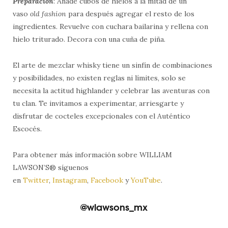
Preparación
: Añade cubos de hielos a la mitad de un
vaso
old fashion
para después agregar el resto de los
ingredientes. Revuelve con cuchara bailarina y rellena con
hielo triturado. Decora con una cuña de piña.
El arte de mezclar whisky tiene un sinfín de combinaciones
y posibilidades, no existen reglas ni límites, solo se
necesita la actitud highlander y celebrar las aventuras con
tu clan. Te invitamos a experimentar, arriesgarte y
disfrutar de cocteles excepcionales con el Auténtico
Escocés.
Para obtener más información sobre WILLIAM
LAWSON’S® síguenos
en
Twitter
,
Instagram
,
Facebook
y
YouTube
.
@wlawsons_mx