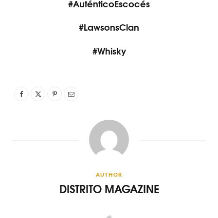
#AuténticoEscocés
#
LawsonsClan
#Whisky
AUTHOR
DISTRITO MAGAZINE
W