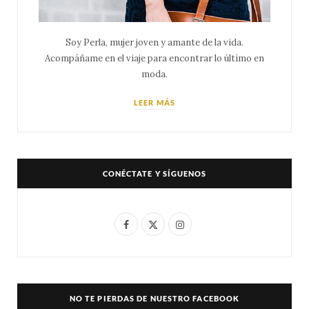
Soy Perla, mujer joven y amante de la vida.
Acompáñame en el viaje para encontrar lo último en
moda.
LEER MÁS
CONÉCTATE Y SÍGUENOS
F
X
I
a
(
n
c
T
s
e
w
t
NO TE PIERDAS DE NUESTRO FACEBOOK