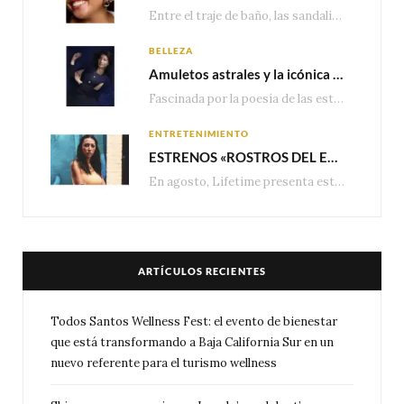
Entre el traje de baño, las sandalias, los lentes de sol y los looks que…
BELLEZA
Amuletos astrales y la icónica colección Zodiaque de Van Cleef & Arpels
Fascinada por la poesía de las estrellas, la Maison Van Cleef & Arpels celebra la llegada de las…
ENTRETENIMIENTO
ESTRENOS «ROSTROS DEL ENGAÑO», ESPECIAL DE LIFETIME MOVIES DONDE NADA NI NADIE ES LO QUE PARECE
En agosto, Lifetime presenta estrenos exclusivos con historias donde las apariencias esconden los secretos más…
ARTÍCULOS RECIENTES
Todos Santos Wellness Fest: el evento de bienestar
que está transformando a Baja California Sur en un
nuevo referente para el turismo wellness