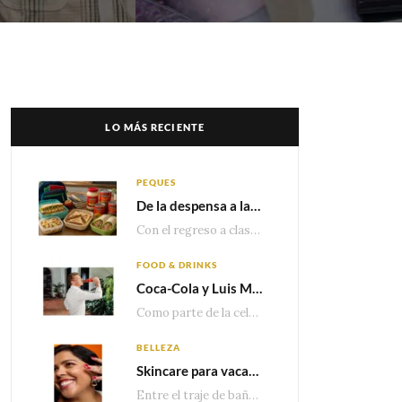
LO MÁS RECIENTE
PEQUES
De la despensa a la lonchera: ideas rápidas para el regreso a clases
Con el regreso a clases cada vez más cerca, las familias comienzan a reorganizar horarios,…
FOOD & DRINKS
Coca-Cola y Luis Miguel estrenan el comercial que celebra 100 años de historia junto a México
Como parte de la celebración por sus primeros 100 años enMéxico, Coca-Cola presenta hoy el…
BELLEZA
Skincare para vacaciones: Los do’s and dont’s para cuidar tu piel
Entre el traje de baño, las sandalias, los lentes de sol y los looks que…