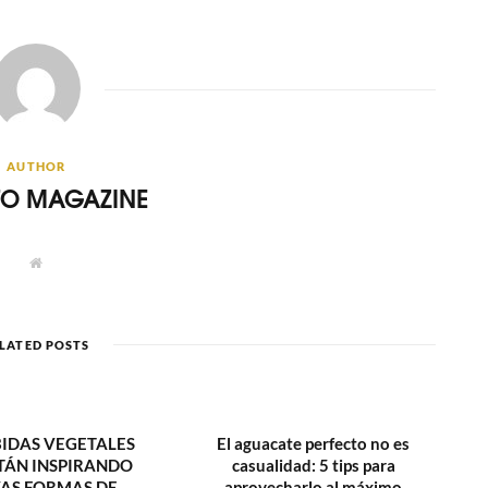
AUTHOR
ITO MAGAZINE
W
e
b
s
i
t
LATED POSTS
e
BIDAS VEGETALES
El aguacate perfecto no es
TÁN INSPIRANDO
casualidad: 5 tips para
AS FORMAS DE
aprovecharlo al máximo