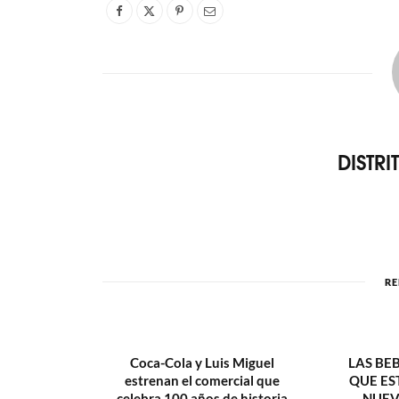
DISTR
RE
Coca-Cola y Luis Miguel
LAS BE
estrenan el comercial que
QUE ES
celebra 100 años de historia
NUEV