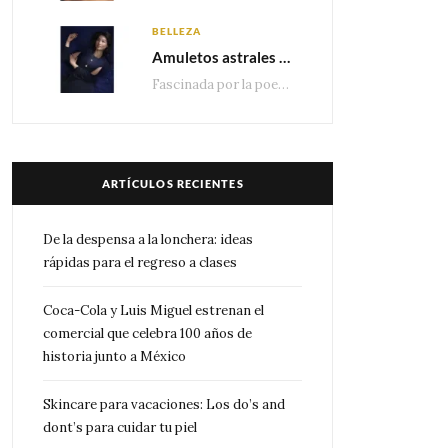
BELLEZA
Amuletos astrales y la icónica colección Zodiaque de Van Cleef & Arpels
Fascinada por la poesía de las estrellas, la Maison Van Cleef & Arpels celebra la llegada de las…
ARTÍCULOS RECIENTES
De la despensa a la lonchera: ideas
rápidas para el regreso a clases
Coca-Cola y Luis Miguel estrenan el
comercial que celebra 100 años de
historia junto a México
Skincare para vacaciones: Los do’s and
dont’s para cuidar tu piel