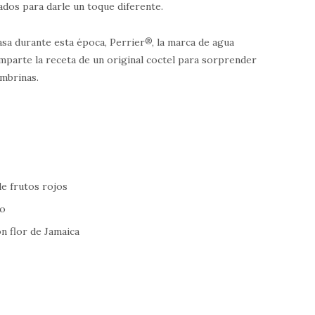
ados para darle un toque diferente.
casa durante esta época, Perrier
®
, la marca de agua
mparte la receta de un original coctel para sorprender
embrinas.
de frutos rojos
lo
on flor de Jamaica