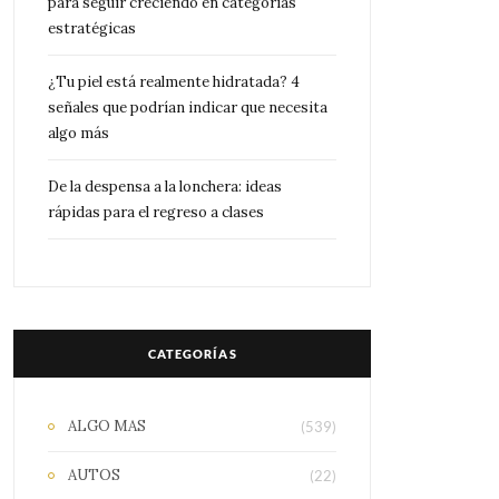
para seguir creciendo en categorías
estratégicas
¿Tu piel está realmente hidratada? 4
señales que podrían indicar que necesita
algo más
De la despensa a la lonchera: ideas
rápidas para el regreso a clases
CATEGORÍAS
ALGO MAS
(539)
AUTOS
(22)