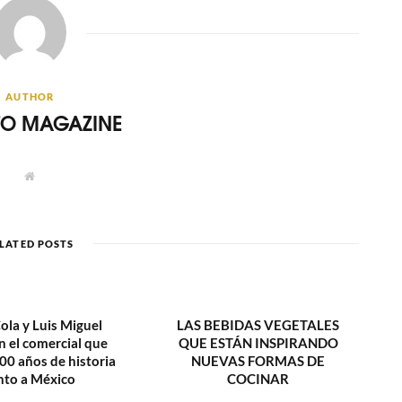
AUTHOR
ITO MAGAZINE
W
e
b
s
i
t
LATED POSTS
e
ola y Luis Miguel
LAS BEBIDAS VEGETALES
n el comercial que
QUE ESTÁN INSPIRANDO
00 años de historia
NUEVAS FORMAS DE
nto a México
COCINAR