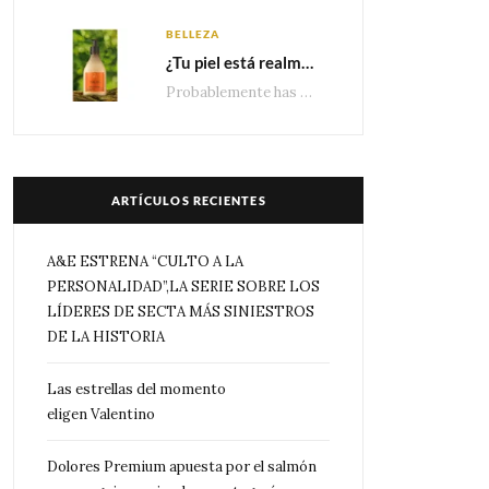
BELLEZA
¿Tu piel está realmente hidratada? 4 señales que podrían indicar que necesita algo más
Probablemente has escuchado que el cuidado e hidratación corporal se suele asociar únicamente con una…
ARTÍCULOS RECIENTES
A&E ESTRENA “CULTO A LA
PERSONALIDAD”,LA SERIE SOBRE LOS
LÍDERES DE SECTA MÁS SINIESTROS
DE LA HISTORIA
Las estrellas del momento
eligen Valentino
Dolores Premium apuesta por el salmón