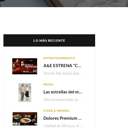
LO MÁS RECIENTE
ENTRETENIMIENTO
A&E ESTRENA “CULTO A LA PERSONALIDAD”,LA SERIE SOBRE LOS LÍDERES DE SECTA MÁS SINIESTROS DE LA HISTORIA
Desde Jim Jones hasta David Berg, la producción recorre en seis episodios cómo el carisma,…
MODA
Las estrellas del momento eligen Valentino
Una semana más, la belleza y la sofisticación de Valentino vuelven a tomar el escenario internacional. Desde…
FOOD & DRINKS
Dolores Premium apuesta por el salmón para seguir creciendo en categorías estratégicas
Ciudad de México, 6 de agosto de 2026.— Con una producción de 2.17 millones de…