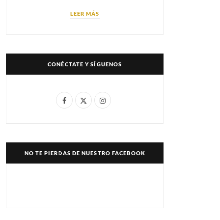
LEER MÁS
CONÉCTATE Y SÍGUENOS
F
X
I
a
(
n
c
T
s
e
w
t
NO TE PIERDAS DE NUESTRO FACEBOOK
b
i
a
o
t
g
o
t
r
k
e
a