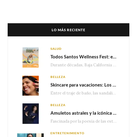
LO MÁS RECIENTE
SALUD
Todos Santos Wellness Fest: el evento de bienestar que está transformando a Baja California Sur en un nuevo referente para el turismo wellness
Durante décadas, Baja California Sur ha sido reconocido por sus playas, hoteles de lujo y…
BELLEZA
Skincare para vacaciones: Los do’s and dont’s para cuidar tu piel
Entre el traje de baño, las sandalias, los lentes de sol y los looks que…
BELLEZA
Amuletos astrales y la icónica colección Zodiaque de Van Cleef & Arpels
Fascinada por la poesía de las estrellas, la Maison Van Cleef & Arpels celebra la llegada de las…
ENTRETENIMIENTO