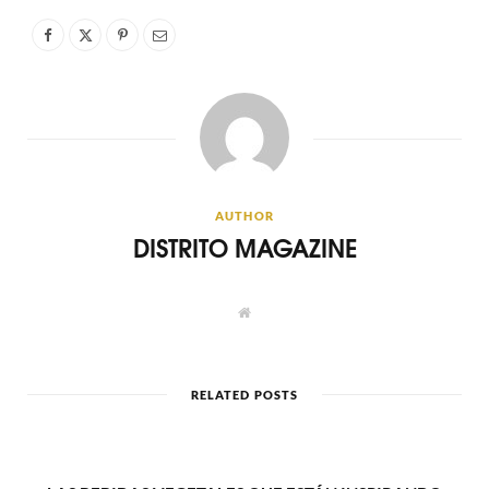
AUTHOR
DISTRITO MAGAZINE
W
e
b
s
i
t
RELATED POSTS
e