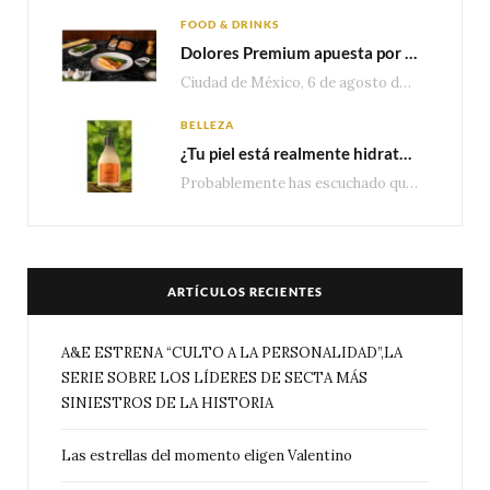
FOOD & DRINKS
Dolores Premium apuesta por el salmón para seguir creciendo en categorías estratégicas
Ciudad de México, 6 de agosto de 2026.— Con una producción de 2.17 millones de…
BELLEZA
¿Tu piel está realmente hidratada? 4 señales que podrían indicar que necesita algo más
Probablemente has escuchado que el cuidado e hidratación corporal se suele asociar únicamente con una…
ARTÍCULOS RECIENTES
A&E ESTRENA “CULTO A LA PERSONALIDAD”,LA
SERIE SOBRE LOS LÍDERES DE SECTA MÁS
SINIESTROS DE LA HISTORIA
Las estrellas del momento eligen Valentino