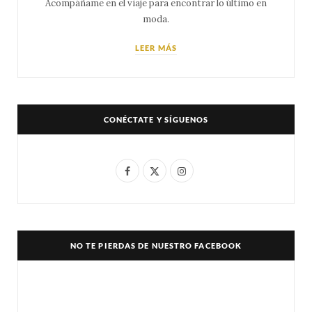
Acompáñame en el viaje para encontrar lo último en
moda.
LEER MÁS
CONÉCTATE Y SÍGUENOS
F
X
I
a
(
n
c
T
s
e
w
t
NO TE PIERDAS DE NUESTRO FACEBOOK
b
i
a
o
t
g