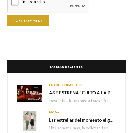
LO MÁS RECIENTE
ENTRETENIMIENTO
A&E ESTRENA “CULTO A LA PERSONALIDAD”,LA SERIE SOBRE LOS LÍDERES DE SECTA MÁS SINIESTROS DE LA HISTORIA
Desde Jim Jones hasta David Berg, la producción recorre en seis episodios cómo el carisma,…
MODA
Las estrellas del momento eligen Valentino
Una semana más, la belleza y la sofisticación de Valentino vuelven a tomar el escenario internacional. Desde…