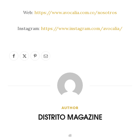
Web:
https://www.avocalia.com.co/
nosotros
Instagram:
https://www.instagram.com/
avocalia/
AUTHOR
DISTRITO MAGAZINE
W
e