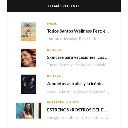
LO MÁS RECIENTE
SALUD
Todos Santos Wellness Fest: el evento de bienestar que está transformando a Baja California Sur en un nuevo referente para el turismo wellness
Durante décadas, Baja California Sur ha sido reconocido por sus playas, hoteles de lujo y…
BELLEZA
Skincare para vacaciones: Los do’s and dont’s para cuidar tu piel
Entre el traje de baño, las sandalias, los lentes de sol y los looks que…
BELLEZA
Amuletos astrales y la icónica colección Zodiaque de Van Cleef & Arpels
Fascinada por la poesía de las estrellas, la Maison Van Cleef & Arpels celebra la llegada de las…
ENTRETENIMIENTO
ESTRENOS «ROSTROS DEL ENGAÑO», ESPECIAL DE LIFETIME MOVIES DONDE NADA NI NADIE ES LO QUE PARECE
En agosto, Lifetime presenta estrenos exclusivos con historias donde las apariencias esconden los secretos más…