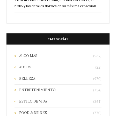
Presenta los bolsos DeVain, una oda a la silueta, el
brillo y los detalles florales en su máxima expresión
CATEGORÍAS
ALGO MAS
(539)
AUTOS
(22)
BELLEZA
(970)
ENTRETENIMIENTO
(754)
ESTILO DE VIDA
(361)
FOOD & DRINKS
(770)