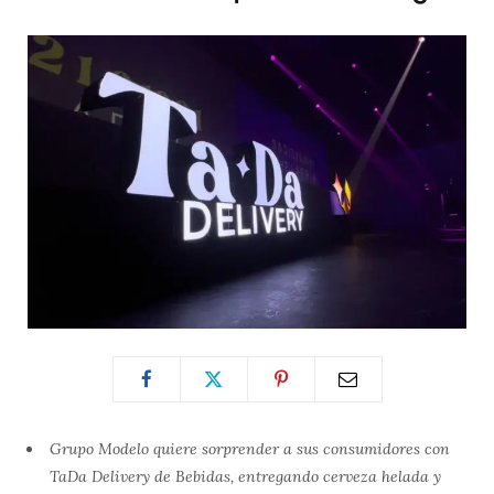
Grupo Modelo quiere sorprender a sus consumidores con
TaDa Delivery de Bebidas, entregando cerveza helada y