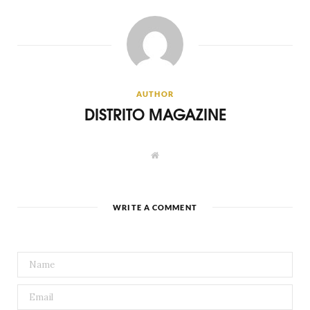
AUTHOR
DISTRITO MAGAZINE
W
e
b
s
i
t
WRITE A COMMENT
e