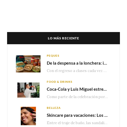
LO MÁS RECIENTE
PEQUES
De la despensa a la lonchera: ideas rápidas para el regreso a clases
Con el regreso a clases cada vez más cerca, las familias comienzan a reorganizar horarios,…
FOOD & DRINKS
Coca-Cola y Luis Miguel estrenan el comercial que celebra 100 años de historia junto a México
Como parte de la celebración por sus primeros 100 años enMéxico, Coca-Cola presenta hoy el…
BELLEZA
Skincare para vacaciones: Los do’s and dont’s para cuidar tu piel
Entre el traje de baño, las sandalias, los lentes de sol y los looks que…