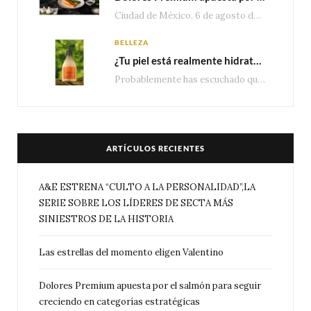
Ciudad de México, 6 de agosto de 2026.— Con una producción de 2.17 millones de…
BELLEZA
¿Tu piel está realmente hidratada? 4 señales que podrían indicar que necesita algo más
Probablemente has escuchado que el cuidado e hidratación corporal se suele asociar únicamente con una…
ARTÍCULOS RECIENTES
A&E ESTRENA “CULTO A LA PERSONALIDAD”,LA
SERIE SOBRE LOS LÍDERES DE SECTA MÁS
SINIESTROS DE LA HISTORIA
Las estrellas del momento eligen Valentino
Dolores Premium apuesta por el salmón para seguir
creciendo en categorías estratégicas