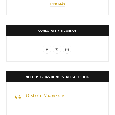
LEER MÁS
CONÉCTATE Y SÍGUENOS
F
X
I
a
(
n
c
T
s
e
w
t
NO TE PIERDAS DE NUESTRO FACEBOOK
b
i
a
o
t
g
Distrito Magazine
o
t
r
k
e
a