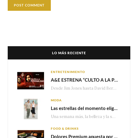
LO MÁS RECIENTE
ENTRETENIMIENTO
A&E ESTRENA “CULTO A LA PERSONALIDAD”,LA SERIE SOBRE LOS LÍDERES DE SECTA MÁS SINIESTROS DE LA HISTORIA
Desde Jim Jones hasta David Berg, la producción recorre en seis episodios cómo el carisma,…
MODA
Las estrellas del momento eligen Valentino
Una semana más, la belleza y la sofisticación de Valentino vuelven a tomar el escenario internacional. Desde…
FOOD & DRINKS
Dolores Premium apuesta por el salmón para seguir creciendo en categorías estratégicas