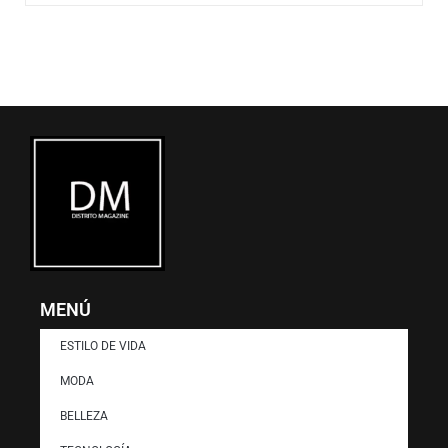
r
m
)
MENÚ
ESTILO DE VIDA
MODA
BELLEZA