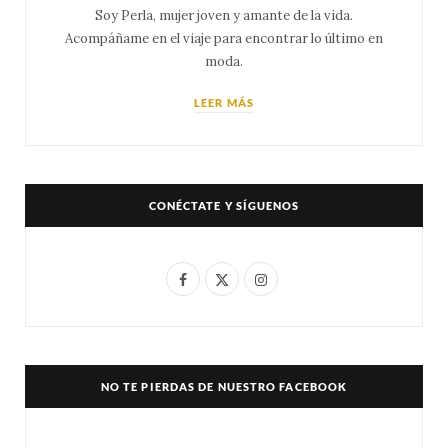
Soy Perla, mujer joven y amante de la vida.
Acompáñame en el viaje para encontrar lo último en
moda.
LEER MÁS
CONÉCTATE Y SÍGUENOS
F
X
I
a
(
n
c
T
s
e
w
t
NO TE PIERDAS DE NUESTRO FACEBOOK
b
i
a