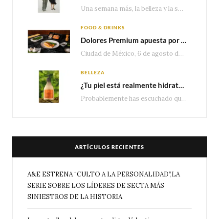
Una semana más, la belleza y la sofisticación de Valentino vuelven a tomar el escenario internacional. Desde…
FOOD & DRINKS
Dolores Premium apuesta por el salmón para seguir creciendo en categorías estratégicas
Ciudad de México, 6 de agosto de 2026.— Con una producción de 2.17 millones de…
BELLEZA
¿Tu piel está realmente hidratada? 4 señales que podrían indicar que necesita algo más
Probablemente has escuchado que el cuidado e hidratación corporal se suele asociar únicamente con una…
ARTÍCULOS RECIENTES
A&E ESTRENA “CULTO A LA PERSONALIDAD”,LA
SERIE SOBRE LOS LÍDERES DE SECTA MÁS
SINIESTROS DE LA HISTORIA