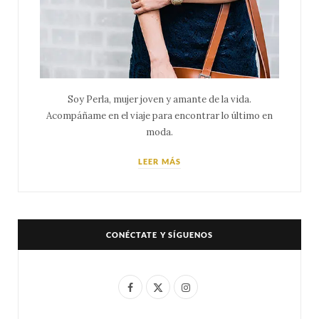
Soy Perla, mujer joven y amante de la vida.
Acompáñame en el viaje para encontrar lo último en
moda.
LEER MÁS
CONÉCTATE Y SÍGUENOS
F
X
I
a
(
n