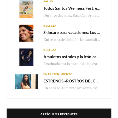
SALUD
Todos Santos Wellness Fest: el evento de bienestar que está transformando a Baja California Sur en un nuevo referente para el turismo wellness
Durante décadas, Baja California Sur ha sido reconocido por sus playas, hoteles de lujo y…
BELLEZA
Skincare para vacaciones: Los do’s and dont’s para cuidar tu piel
Entre el traje de baño, las sandalias, los lentes de sol y los looks que…
BELLEZA
Amuletos astrales y la icónica colección Zodiaque de Van Cleef & Arpels
Fascinada por la poesía de las estrellas, la Maison Van Cleef & Arpels celebra la llegada de las…
ENTRETENIMIENTO
ESTRENOS «ROSTROS DEL ENGAÑO», ESPECIAL DE LIFETIME MOVIES DONDE NADA NI NADIE ES LO QUE PARECE
En agosto, Lifetime presenta estrenos exclusivos con historias donde las apariencias esconden los secretos más…
ARTÍCULOS RECIENTES