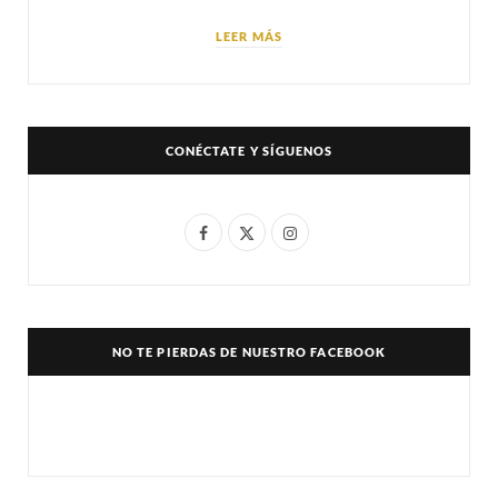
LEER MÁS
CONÉCTATE Y SÍGUENOS
F
X
I
a
(
n
c
T
s
e
w
t
NO TE PIERDAS DE NUESTRO FACEBOOK
b
i
a
o
t
g
o
t
r
k
e
a