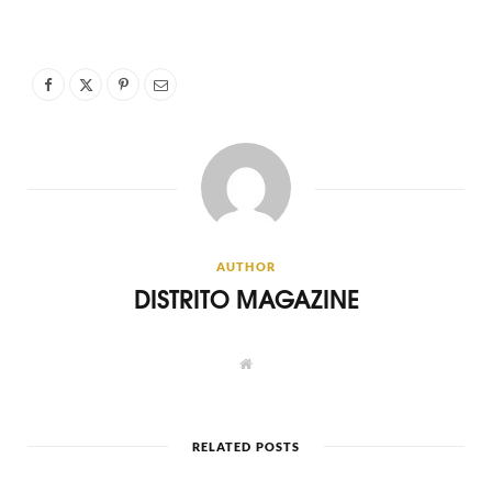
AUTHOR
DISTRITO MAGAZINE
W
e
b
s
i
t
RELATED POSTS
e