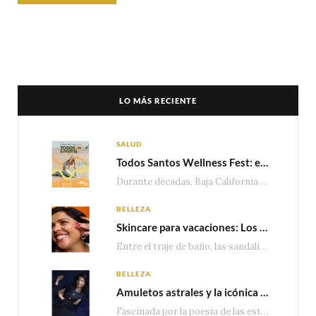
LO MÁS RECIENTE
SALUD
Todos Santos Wellness Fest: el evento de bienestar que está transformando a Baja California Sur en un nuevo referente para el turismo wellness
Durante décadas, Baja California Sur ha sido reconocido por sus playas, hoteles de lujo y…
BELLEZA
Skincare para vacaciones: Los do’s and dont’s para cuidar tu piel
Entre el traje de baño, las sandalias, los lentes de sol y los looks que…
BELLEZA
Amuletos astrales y la icónica colección Zodiaque de Van Cleef & Arpels
Fascinada por la poesía de las estrellas, la Maison Van Cleef & Arpels celebra la llegada de las…