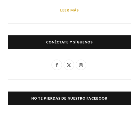
LEER MÁS
CONÉCTATE Y SÍGUENOS
F
X
I
a
(
n
c
T
s
e
w
t
NO TE PIERDAS DE NUESTRO FACEBOOK
b
i
a
o
t
g
o
t
r
k
e
a