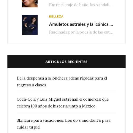
Entre el traje de baño, las sandalias, los lentes de sol y los looks que…
BELLEZA
Amuletos astrales y la icónica colección Zodiaque de Van Cleef & Arpels
Fascinada por la poesía de las estrellas, la Maison Van Cleef & Arpels celebra la llegada de las…
ARTÍCULOS RECIENTES
De la despensa a la lonchera: ideas rápidas para el
regreso a clases
Coca-Cola y Luis Miguel estrenan el comercial que
celebra 100 años de historia junto a México
Skincare para vacaciones: Los do’s and dont’s para
cuidar tu piel