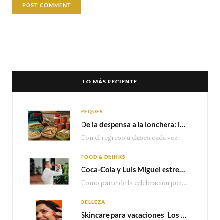
LO MÁS RECIENTE
PEQUES
De la despensa a la lonchera: ideas rápidas para el regreso a clases
Con el regreso a clases cada vez más cerca, las familias comienzan a reorganizar horarios,…
FOOD & DRINKS
Coca-Cola y Luis Miguel estrenan el comercial que celebra 100 años de historia junto a México
Como parte de la celebración por sus primeros 100 años enMéxico, Coca-Cola presenta hoy el…
BELLEZA
Skincare para vacaciones: Los do’s and dont’s para cuidar tu piel