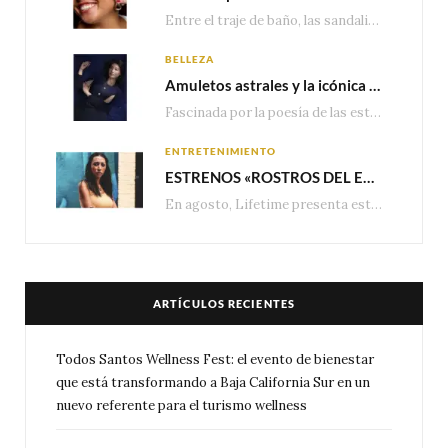
Entre el traje de baño, las sandalias, los lentes de sol y los looks que…
BELLEZA
Amuletos astrales y la icónica colección Zodiaque de Van Cleef & Arpels
Fascinada por la poesía de las estrellas, la Maison Van Cleef & Arpels celebra la llegada de las…
ENTRETENIMIENTO
ESTRENOS «ROSTROS DEL ENGAÑO», ESPECIAL DE LIFETIME MOVIES DONDE NADA NI NADIE ES LO QUE PARECE
En agosto, Lifetime presenta estrenos exclusivos con historias donde las apariencias esconden los secretos más…
ARTÍCULOS RECIENTES
Todos Santos Wellness Fest: el evento de bienestar
que está transformando a Baja California Sur en un
nuevo referente para el turismo wellness