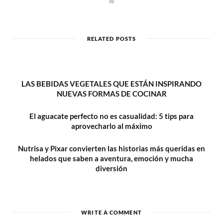
W
e
b
s
i
t
RELATED POSTS
e
LAS BEBIDAS VEGETALES QUE ESTÁN INSPIRANDO
NUEVAS FORMAS DE COCINAR
El aguacate perfecto no es casualidad: 5 tips para
aprovecharlo al máximo
Nutrisa y Pixar convierten las historias más queridas en
helados que saben a aventura, emoción y mucha
diversión
WRITE A COMMENT