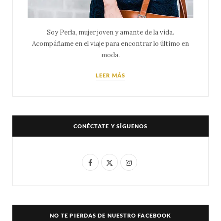
Soy Perla, mujer joven y amante de la vida.
Acompáñame en el viaje para encontrar lo último en
moda.
LEER MÁS
CONÉCTATE Y SÍGUENOS
F
X
I
a
(
n
c
T
s
e
w
t
NO TE PIERDAS DE NUESTRO FACEBOOK