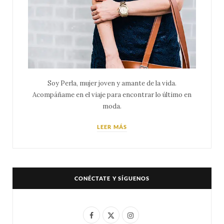
Soy Perla, mujer joven y amante de la vida.
Acompáñame en el viaje para encontrar lo último en
moda.
LEER MÁS
CONÉCTATE Y SÍGUENOS
F
X
I