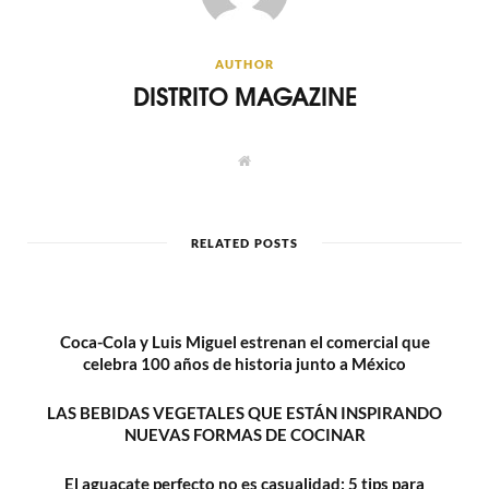
AUTHOR
DISTRITO MAGAZINE
W
e
b
s
i
t
RELATED POSTS
e
Coca-Cola y Luis Miguel estrenan el comercial que
celebra 100 años de historia junto a México
LAS BEBIDAS VEGETALES QUE ESTÁN INSPIRANDO
NUEVAS FORMAS DE COCINAR
El aguacate perfecto no es casualidad: 5 tips para