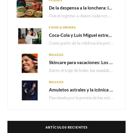
De la despensa a la lonchera: ideas rápidas para el regreso a clases
Con el regreso a clases cada vez más cerca, las familias comienzan a reorganizar horarios,…
FOOD & DRINKS
Coca-Cola y Luis Miguel estrenan el comercial que celebra 100 años de historia junto a México
Como parte de la celebración por sus primeros 100 años enMéxico, Coca-Cola presenta hoy el…
BELLEZA
Skincare para vacaciones: Los do’s and dont’s para cuidar tu piel
Entre el traje de baño, las sandalias, los lentes de sol y los looks que…
BELLEZA
Amuletos astrales y la icónica colección Zodiaque de Van Cleef & Arpels
Fascinada por la poesía de las estrellas, la Maison Van Cleef & Arpels celebra la llegada de las…
ARTÍCULOS RECIENTES