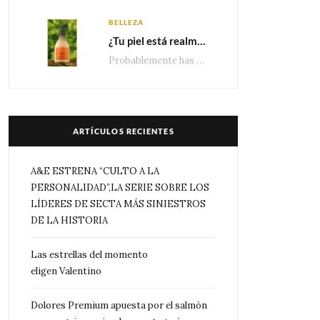
BELLEZA
¿Tu piel está realmente hidratada? 4 señales que podrían indicar que necesita algo más
Probablemente has escuchado que el cuidado e hidratación corporal se suele asociar únicamente con una…
ARTÍCULOS RECIENTES
A&E ESTRENA “CULTO A LA
PERSONALIDAD”,LA SERIE SOBRE LOS
LÍDERES DE SECTA MÁS SINIESTROS
DE LA HISTORIA
Las estrellas del momento
eligen Valentino
Dolores Premium apuesta por el salmón