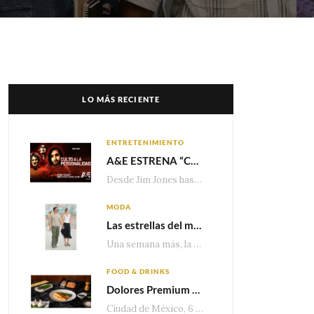
LO MÁS RECIENTE
ENTRETENIMIENTO
A&E ESTRENA “CULTO A LA PERSONALIDAD”,LA SERIE SOBRE LOS LÍDERES DE SECTA MÁS SINIESTROS DE LA HISTORIA
Desde Jim Jones hasta David Berg, la producción recorre en seis episodios cómo el carisma,…
MODA
Las estrellas del momento eligen Valentino
Una semana más, la belleza y la sofisticación de Valentino vuelven a tomar el escenario internacional. Desde…
FOOD & DRINKS
Dolores Premium apuesta por el salmón para seguir creciendo en categorías estratégicas
Ciudad de México, 6 de agosto de 2026.— Con una producción de 2.17 millones de…