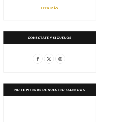
LEER MÁS
CONÉCTATE Y SÍGUENOS
F
X
I
a
(
n
c
T
s
e
w
t
NO TE PIERDAS DE NUESTRO FACEBOOK
b
i
a
o
t
g
o
t
r
k
e
a