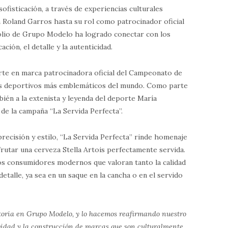
ofisticación, a través de experiencias culturales
 Roland Garros hasta su rol como patrocinador oficial
folio de Grupo Modelo ha logrado conectar con los
ción, el detalle y la autenticidad.
erte en marca patrocinadora oficial del Campeonato de
os deportivos más emblemáticos del mundo. Como parte
bién a la extenista y leyenda del deporte María
e la campaña “La Servida Perfecta”.
 precisión y estilo, “La Servida Perfecta” rinde homenaje
isfrutar una cerveza Stella Artois perfectamente servida.
los consumidores modernos que valoran tanto la calidad
etalle, ya sea en un saque en la cancha o en el servido
storia en Grupo Modelo, y lo hacemos reafirmando nuestro
vidad y la construcción de marcas que son culturalmente