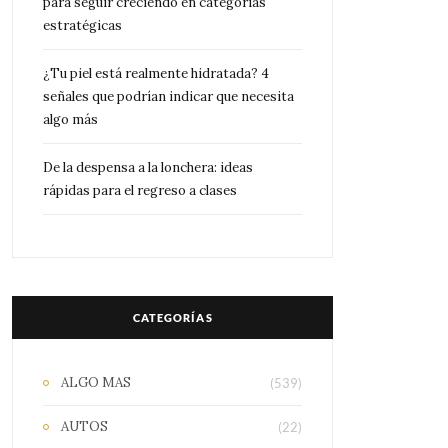
para seguir creciendo en categorías
estratégicas
¿Tu piel está realmente hidratada? 4
señales que podrían indicar que necesita
algo más
De la despensa a la lonchera: ideas
rápidas para el regreso a clases
CATEGORÍAS
ALGO MAS
(539)
AUTOS
(22)