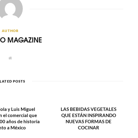
AUTHOR
ITO MAGAZINE
W
e
b
s
i
t
LATED POSTS
e
ola y Luis Miguel
LAS BEBIDAS VEGETALES
n el comercial que
QUE ESTÁN INSPIRANDO
00 años de historia
NUEVAS FORMAS DE
nto a México
COCINAR