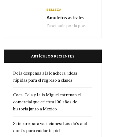
BELLEZA
Amuletos astrales y la icónica colección Zodiaque de Van Cleef & Arpels
Fascinada por la poesía de las estrellas, la Maison Van Cleef & Arpels celebra la llegada de las…
ARTÍCULOS RECIENTES
De la despensa a la lonchera: ideas
rápidas para el regreso a clases
Coca-Cola y Luis Miguel estrenan el
comercial que celebra 100 años de
historia junto a México
Skincare para vacaciones: Los do’s and
dont’s para cuidar tu piel