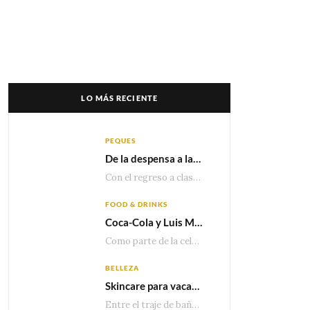
LO MÁS RECIENTE
PEQUES
De la despensa a la lonchera: ideas rápidas para el regreso a clases
Con el regreso a clases cada vez más cerca, las familias comienzan a reorganizar horarios,…
FOOD & DRINKS
Coca-Cola y Luis Miguel estrenan el comercial que celebra 100 años de historia junto a México
Como parte de la celebración por sus primeros 100 años enMéxico, Coca-Cola presenta hoy el…
BELLEZA
Skincare para vacaciones: Los do’s and dont’s para cuidar tu piel
Entre el traje de baño, las sandalias, los lentes de sol y los looks que…