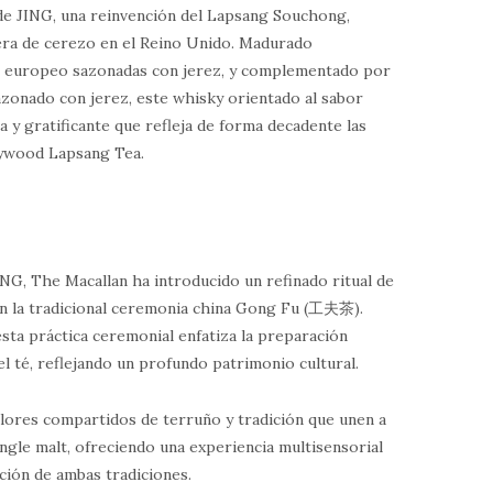
e JING, una reinvención del Lapsang Souchong,
ra de cerezo en el Reino Unido. Madurado
le europeo sazonadas con jerez, y complementado por
azonado con jerez, este whisky orientado al sabor
a y gratificante que refleja de forma decadente las
rrywood Lapsang Tea.
ING, The Macallan ha introducido un refinado ritual de
 en la tradicional ceremonia china Gong Fu (工夫茶).
sta práctica ceremonial enfatiza la preparación
del té, reflejando un profundo patrimonio cultural.
 valores compartidos de terruño y tradición que unen a
single malt, ofreciendo una experiencia multisensorial
ación de ambas tradiciones.