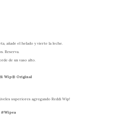
r
ta, añade el helado y vierte la leche.
os. Reserva.
orde de un vaso alto.
di Wip® Original
a niveles superiores agregando Reddi Wip!
 #Wipea