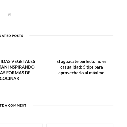
W
e
b
s
i
t
LATED POSTS
e
BIDAS VEGETALES
El aguacate perfecto no es
TÁN INSPIRANDO
casualidad: 5 tips para
AS FORMAS DE
aprovecharlo al máximo
COCINAR
TE A COMMENT