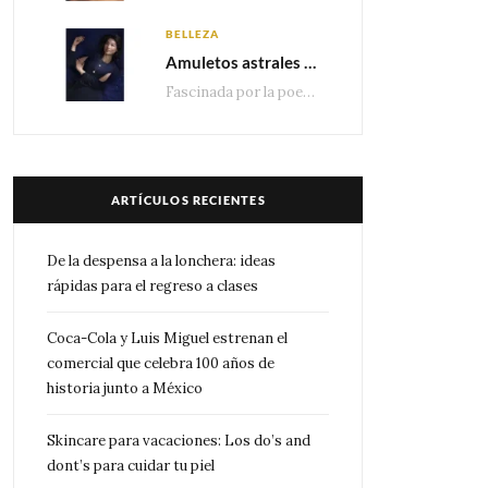
BELLEZA
Amuletos astrales y la icónica colección Zodiaque de Van Cleef & Arpels
Fascinada por la poesía de las estrellas, la Maison Van Cleef & Arpels celebra la llegada de las…
ARTÍCULOS RECIENTES
De la despensa a la lonchera: ideas
rápidas para el regreso a clases
Coca-Cola y Luis Miguel estrenan el
comercial que celebra 100 años de
historia junto a México
Skincare para vacaciones: Los do’s and
dont’s para cuidar tu piel