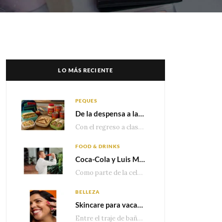
LO MÁS RECIENTE
PEQUES
De la despensa a la lonchera: ideas rápidas para el regreso a clases
Con el regreso a clases cada vez más cerca, las familias comienzan a reorganizar horarios,…
FOOD & DRINKS
Coca-Cola y Luis Miguel estrenan el comercial que celebra 100 años de historia junto a México
Como parte de la celebración por sus primeros 100 años enMéxico, Coca-Cola presenta hoy el…
BELLEZA
Skincare para vacaciones: Los do’s and dont’s para cuidar tu piel
Entre el traje de baño, las sandalias, los lentes de sol y los looks que…