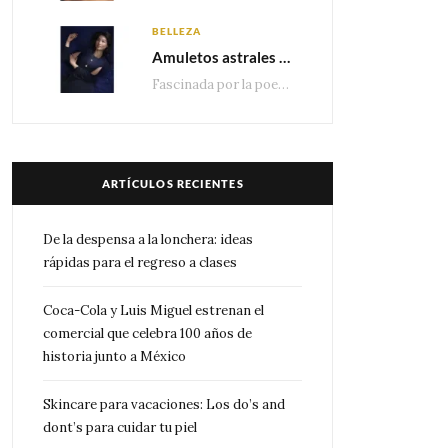
BELLEZA
Amuletos astrales y la icónica colección Zodiaque de Van Cleef & Arpels
Fascinada por la poesía de las estrellas, la Maison Van Cleef & Arpels celebra la llegada de las…
ARTÍCULOS RECIENTES
De la despensa a la lonchera: ideas
rápidas para el regreso a clases
Coca-Cola y Luis Miguel estrenan el
comercial que celebra 100 años de
historia junto a México
Skincare para vacaciones: Los do’s and
dont’s para cuidar tu piel