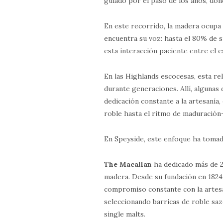
guiado por el paso de los años, don
En este recorrido, la madera ocupa 
encuentra su voz: hasta el 80% de s
esta interacción paciente entre el e
En las Highlands escocesas, esta re
durante generaciones. Allí, algunas 
dedicación constante a la artesanía
roble hasta el ritmo de maduración— 
En Speyside, este enfoque ha tomad
The Macallan
ha dedicado más de 2
madera. Desde su fundación en 1824,
compromiso constante con la artesa
seleccionando barricas de roble sazo
single malts. ​