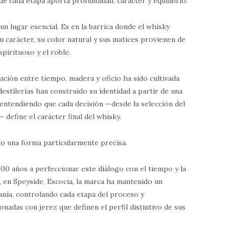
de cada etapa aporta profundidad, carácter y equilibrio.
un lugar esencial. Es en la barrica donde el whisky
u carácter, su color natural y sus matices provienen de
spirituoso y el roble.
lación entre tiempo, madera y oficio ha sido cultivada
destilerías han construido su identidad a partir de una
, entendiendo que cada decisión —desde la selección del
define el carácter final del whisky.
o una forma particularmente precisa.
00 años a perfeccionar este diálogo con el tiempo y la
 en Speyside, Escocia, la marca ha mantenido un
nía, controlando cada etapa del proceso y
nadas con jerez que definen el perfil distintivo de sus