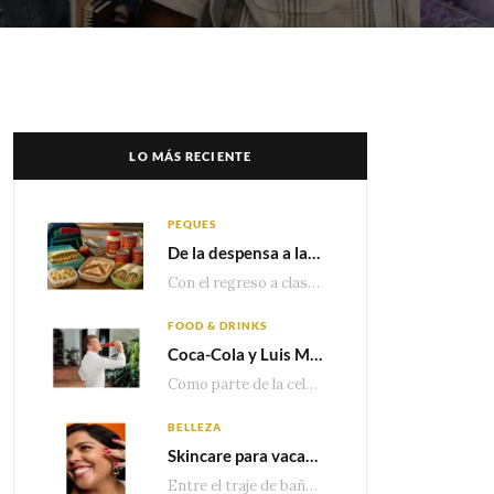
LO MÁS RECIENTE
PEQUES
De la despensa a la lonchera: ideas rápidas para el regreso a clases
Con el regreso a clases cada vez más cerca, las familias comienzan a reorganizar horarios,…
FOOD & DRINKS
Coca-Cola y Luis Miguel estrenan el comercial que celebra 100 años de historia junto a México
Como parte de la celebración por sus primeros 100 años enMéxico, Coca-Cola presenta hoy el…
BELLEZA
Skincare para vacaciones: Los do’s and dont’s para cuidar tu piel
Entre el traje de baño, las sandalias, los lentes de sol y los looks que…