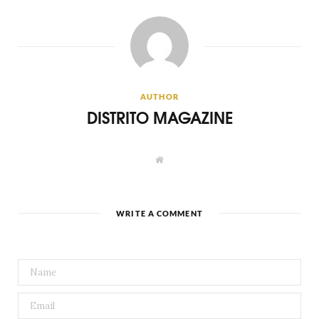
AUTHOR
DISTRITO MAGAZINE
W
e
b
s
i
t
WRITE A COMMENT
e