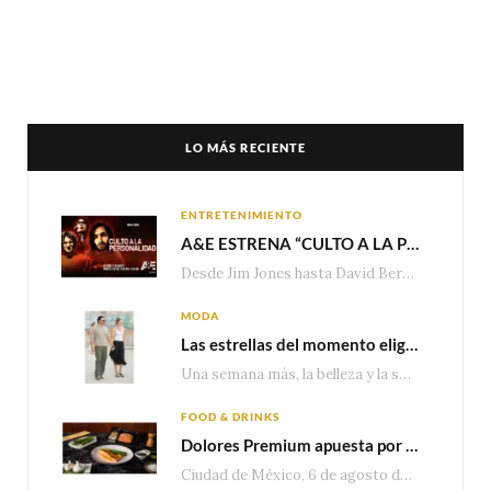
LO MÁS RECIENTE
ENTRETENIMIENTO
A&E ESTRENA “CULTO A LA PERSONALIDAD”,LA SERIE SOBRE LOS LÍDERES DE SECTA MÁS SINIESTROS DE LA HISTORIA
Desde Jim Jones hasta David Berg, la producción recorre en seis episodios cómo el carisma,…
MODA
Las estrellas del momento eligen Valentino
Una semana más, la belleza y la sofisticación de Valentino vuelven a tomar el escenario internacional. Desde…
FOOD & DRINKS
Dolores Premium apuesta por el salmón para seguir creciendo en categorías estratégicas
Ciudad de México, 6 de agosto de 2026.— Con una producción de 2.17 millones de…